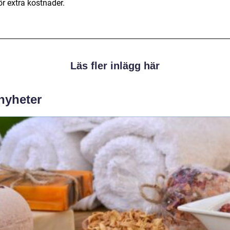
ör extra kostnader.
Läs fler inlägg här
 nyheter