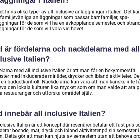
äggningar i Italien?
et finns olika typer av all inclusive anläggningar i Italien. Det ka
 familjevänliga anläggningar som passar barnfamiljer, spa-
ggningar för de som vill ha en avkopplande semester, och stran
gningar för de som vill vara vid havet.
d är fördelarna och nackdelarna med all
lusive Italien?
larna med all inclusive Italien är att man får en bekymmersfri
ter med inkluderade måltider, drycker och ibland aktiviteter. De
 en budgetkontroll. Nackdelarna kan vara att man kanske inte få
eva den lokala kulturen lika mycket som om man valde att äta p
la restauranger och utforska området själv.
 innebär all inclusive Italien?
nclusive Italien är ett koncept där resenärer betalar ett fast pris 
derar boende, mat, dryck och ibland aktiviteter på sin semester i
ien. Detta gör att man kan njuta av semestern utan att behöva or