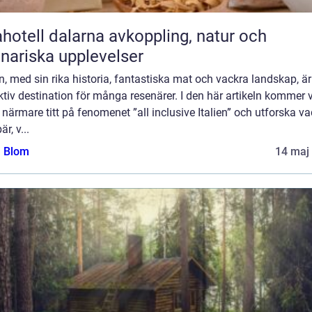
ll dalarna avkoppling, natur och
inariska upplevelser
en, med sin rika historia, fantastiska mat och vackra landskap, är
ktiv destination för många resenärer. I den här artikeln kommer v
 närmare titt på fenomenet ”all inclusive Italien” och utforska va
r, v...
a Blom
14 maj