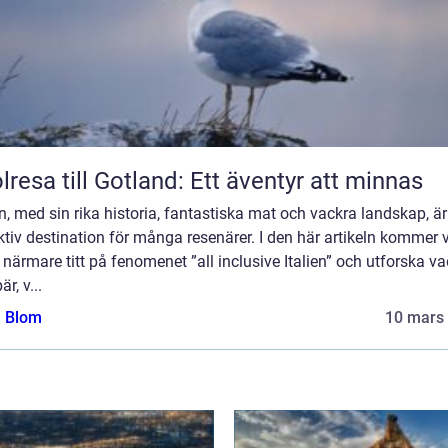
lresa till Gotland: Ett äventyr att minnas
en, med sin rika historia, fantastiska mat och vackra landskap, är
ktiv destination för många resenärer. I den här artikeln kommer v
 närmare titt på fenomenet ”all inclusive Italien” och utforska va
r, v...
a Blom
10 mars