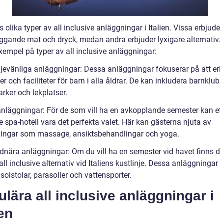
s olika typer av all inclusive anläggningar i Italien. Vissa erbjud
ggande mat och dryck, medan andra erbjuder lyxigare alternativ.
xempel på typer av all inclusive anläggningar:
ljevänliga anläggningar: Dessa anläggningar fokuserar på att e
ter och faciliteter för barn i alla åldrar. De kan inkludera barnklub
rker och lekplatser.
anläggningar: För de som vill ha en avkopplande semester kan et
e spa-hotell vara det perfekta valet. Här kan gästerna njuta av
ingar som massage, ansiktsbehandlingar och yoga.
ndnära anläggningar: Om du vill ha en semester vid havet finns d
l inclusive alternativ vid Italiens kustlinje. Dessa anläggningar
solstolar, parasoller och vattensporter.
lära all inclusive anläggningar i
ien