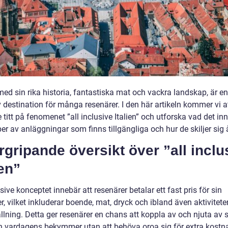
 med sin rika historia, fantastiska mat och vackra landskap, är en
v destination för många resenärer. I den här artikeln kommer vi a
titt på fenomenet ”all inclusive Italien” och utforska vad det inn
per av anläggningar som finns tillgängliga och hur de skiljer sig 
gripande översikt över ”all inclu
ien”
usive konceptet innebär att resenärer betalar ett fast pris för sin
, vilket inkluderar boende, mat, dryck och ibland även aktivitete
lning. Detta ger resenärer en chans att koppla av och njuta av s
ån vardagens bekymmer utan att behöva oroa sig för extra kostn