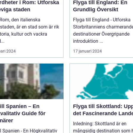
rdheter i Rom: Utforska
Flyga till England: En
eviga staden
Grundlig Översikt
Flyga till England - Utforska
taden, är en stad som är rik
Storbritanniens charmerand
toria, kultur och vackra
destinationer Övergripande
...
introduktion ...
uari 2024
17 januari 2024
ill Spanien – En
Flyga till Skottland: Up
alitativ Guide för
det Fascinerande Land
närer
Inledning: Skottland är en
ll Spanien - En Högkvalitativ
mångsidig destination som 