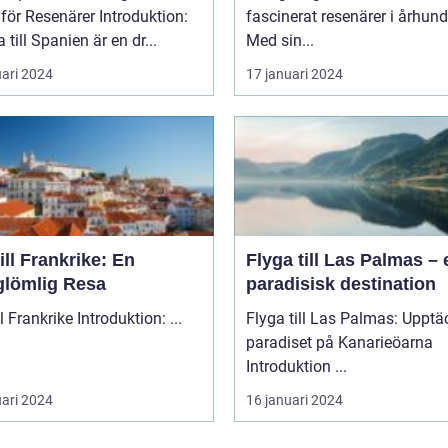
Resenärer Introduktion:
fascinerat resenärer i århun
 till Spanien är en dr...
Med sin...
uari 2024
17 januari 2024
ill Frankrike: En
Flyga till Las Palmas – 
glömlig Resa
paradisisk destination
Åka till Frankrike Introduktion: ...
Flyga till Las Palmas: Upptä
paradiset på Kanarieöarna
Introduktion ...
uari 2024
16 januari 2024