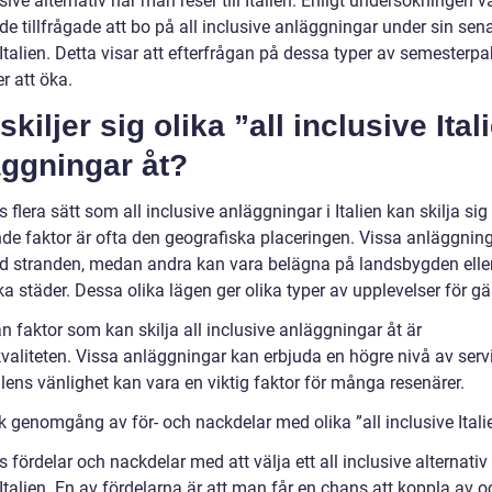
usive alternativ när man reser till Italien. Enligt undersökningen v
e tillfrågade att bo på all inclusive anläggningar under sin sen
l Italien. Detta visar att efterfrågan på dessa typer av semesterpa
er att öka.
skiljer sig olika ”all inclusive Ital
äggningar åt?
s flera sätt som all inclusive anläggningar i Italien kan skilja sig
de faktor är ofta den geografiska placeringen. Vissa anläggnin
vid stranden, medan andra kan vara belägna på landsbygden eller
ka städer. Dessa olika lägen ger olika typer av upplevelser för gä
 faktor som kan skilja all inclusive anläggningar åt är
kvaliteten. Vissa anläggningar kan erbjuda en högre nivå av serv
lens vänlighet kan vara en viktig faktor för många resenärer.
k genomgång av för- och nackdelar med olika ”all inclusive Itali
s fördelar och nackdelar med att välja ett all inclusive alternativ 
l Italien. En av fördelarna är att man får en chans att koppla av o