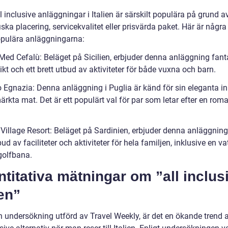
l inclusive anläggningar i Italien är särskilt populära på grund a
ska placering, servicekvalitet eller prisvärda paket. Här är några
pulära anläggningarna:
 Med Cefalù: Beläget på Sicilien, erbjuder denna anläggning fant
kt och ett brett utbud av aktiviteter för både vuxna och barn.
o Egnazia: Denna anläggning i Puglia är känd för sin eleganta i
rkta mat. Det är ett populärt val för par som letar efter en rom
.
 Village Resort: Beläget på Sardinien, erbjuder denna anläggning
bud av faciliteter och aktiviteter för hela familjen, inklusive en v
golfbana.
titativa mätningar om ”all inclus
ien”
n undersökning utförd av Travel Weekly, är det en ökande trend a