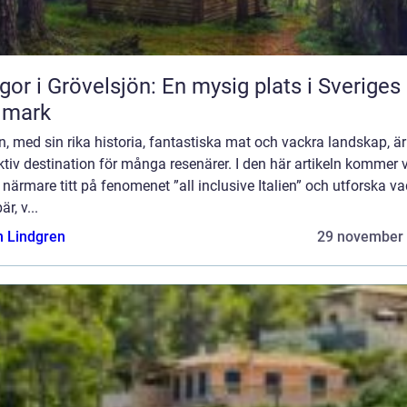
gor i Grövelsjön: En mysig plats i Sveriges
dmark
en, med sin rika historia, fantastiska mat och vackra landskap, är
ktiv destination för många resenärer. I den här artikeln kommer v
 närmare titt på fenomenet ”all inclusive Italien” och utforska va
r, v...
n Lindgren
29 november