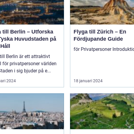
 till Berlin – Utforska
Flyga till Zürich – En
Tyska Huvudstaden på
Fördjupande Guide
Håll
ill Berlin är ett attraktivt
 för privatpersoner världen
Staden i sig bjuder på e...
uari 2024
18 januari 2024