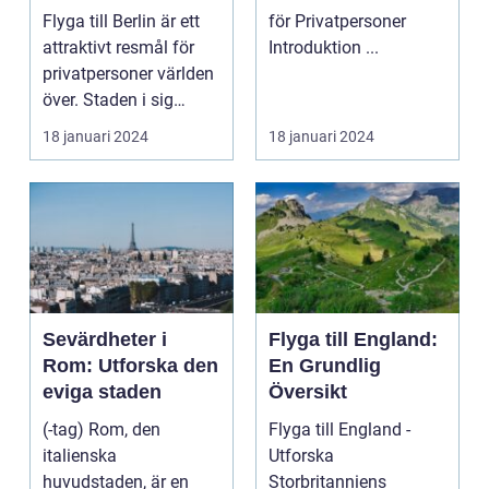
Huvudstaden på
Flyga till Berlin är ett
för Privatpersoner
Nära Håll
attraktivt resmål för
Introduktion ...
privatpersoner världen
över. Staden i sig
bjuder på e...
18 januari 2024
18 januari 2024
Sevärdheter i
Flyga till England:
Rom: Utforska den
En Grundlig
eviga staden
Översikt
(-tag) Rom, den
Flyga till England -
italienska
Utforska
huvudstaden, är en
Storbritanniens