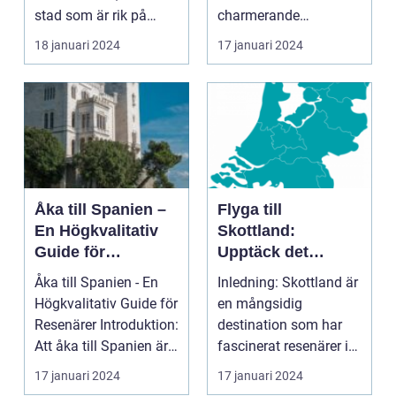
stad som är rik på
charmerande
historia, kultur och
destinationer
18 januari 2024
17 januari 2024
vackra sevärd...
Övergripande
introduktion ...
Åka till Spanien –
Flyga till
En Högkvalitativ
Skottland:
Guide för
Upptäck det
Resenärer
Fascinerande
Åka till Spanien - En
Inledning: Skottland är
Landet
Högkvalitativ Guide för
en mångsidig
Resenärer Introduktion:
destination som har
Att åka till Spanien är
fascinerat resenärer i
en dr...
århundraden. Med
17 januari 2024
17 januari 2024
sin...