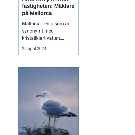
fastigheten: Mäklare
på Mallorca
Mallorca - en ö som är
synonymt med
kristallklart vatten,
varma solstrålar,
24 april 2024
maleriska
bergslandskap och livligt
nattliv. Denna spanska ö
har blivit en älskad plats
för både semesterfirare
och dem som söker en...