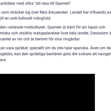
ckdelar med olika ”att resa till Spanien”
ria som sträcker sig över flera årtusenden. Landet har influerats a
 till en unik kulturell mångfald.
r den varierade matkulturen. Spanien är känt för sin tapas och
utentiska och utsökta matupplevelser över hela landet. Dessutom 
enter av vin och är berömt för sina vingårdar.
kan vara språket, speciellt om du inte talar spanska. Även om de
gelska, kan den språkliga barriären göra det svårare att navige
ena.