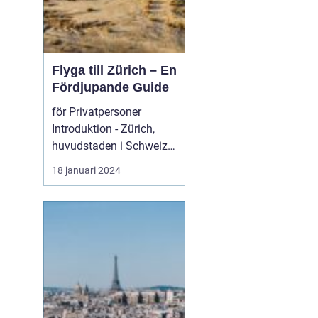
Flyga till Zürich – En
Fördjupande Guide
för Privatpersoner
Introduktion - Zürich,
huvudstaden i Schweiz,
är inte bara känt för s...
18 januari 2024