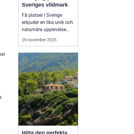
Sveriges vildmark
Få platser i Sverige
erbjuder en lika unik och
naturnära upplevelse
som stugor i Grövelsjön.
29 november 2025
Med sina majestätiska
fjäll och vidsträckta
har
landskap är Grövelsjön
en attraktion för alla
som sö...
a
Hitta den perfekta