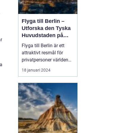
v
Flyga till Berlin –
Utforska den Tyska
Huvudstaden på
är
Nära Håll
Flyga till Berlin är ett
attraktivt resmål för
privatpersoner världen
ra
över. Staden i sig bjuder
18 januari 2024
på en rik historia,
spännande kultur och
många sevärdheter. I
denna artikel kommer vi
att ge dig en grundlig
översikt över att resa till
Berlin, presenter...