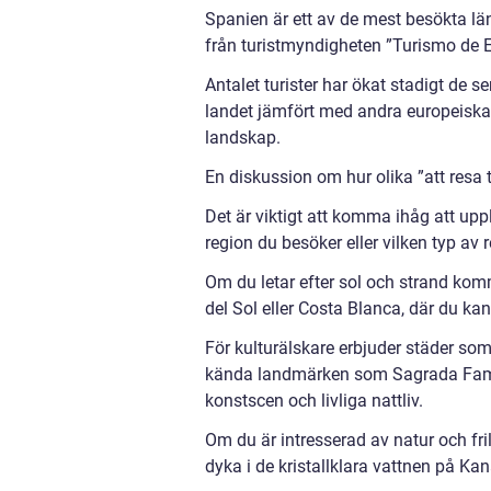
Spanien är ett av de mest besökta länd
från turistmyndigheten ”Turismo de 
Antalet turister har ökat stadigt de
landet jämfört med andra europeiska l
landskap.
En diskussion om hur olika ”att resa t
Det är viktigt att komma ihåg att uppl
region du besöker eller vilken typ av r
Om du letar efter sol och strand kom
del Sol eller Costa Blanca, där du ka
För kulturälskare erbjuder städer so
kända landmärken som Sagrada Famil
konstscen och livliga nattliv.
Om du är intresserad av natur och fril
dyka i de kristallklara vattnen på Ka