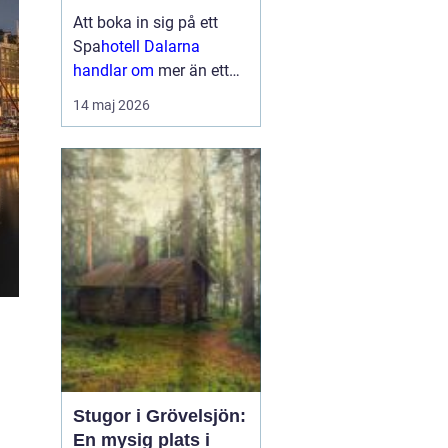
upplevelser
Att boka in sig på ett
Spa
hotell Dalarna
handlar om
mer än ett
varmt bad och en skön
14 maj 2026
säng. Många söker en
plats där vardagen
tystnar, kroppen får
återhämta sig och
sinnena fylls av nya
intryck. I Dalarna möts
gäster...
Stugor i Grövelsjön:
En mysig plats i