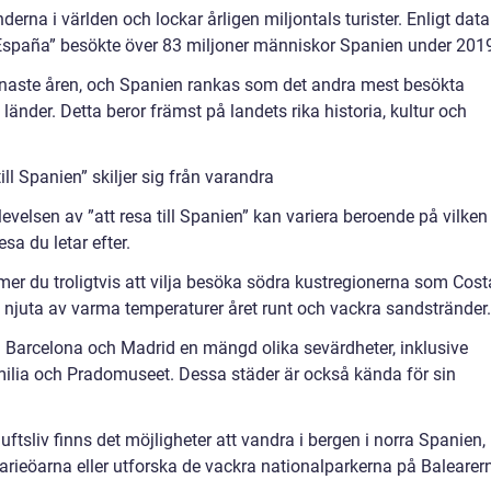
erna i världen och lockar årligen miljontals turister. Enligt data
España” besökte över 83 miljoner människor Spanien under 201
 senaste åren, och Spanien rankas som det andra mest besökta
änder. Detta beror främst på landets rika historia, kultur och
ill Spanien” skiljer sig från varandra
evelsen av ”att resa till Spanien” kan variera beroende på vilken
esa du letar efter.
mer du troligtvis att vilja besöka södra kustregionerna som Cost
n njuta av varma temperaturer året runt och vackra sandstränder.
m Barcelona och Madrid en mängd olika sevärdheter, inklusive
ia och Pradomuseet. Dessa städer är också kända för sin
uftsliv finns det möjligheter att vandra i bergen i norra Spanien,
narieöarna eller utforska de vackra nationalparkerna på Balearer