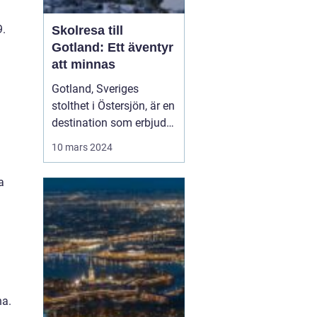
9.
Skolresa till
Gotland: Ett äventyr
att minnas
Gotland, Sveriges
stolthet i Östersjön, är en
destination som erbjuder
något för elever i alla
10 mars 2024
åldrar. Denna ö, rik på
historia, kultur och
a
naturlig skönhet, är ett
populärt val för skolr...
na.