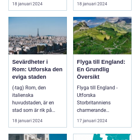
bjuder på e...
18 januari 2024
18 januari 2024
Sevärdheter i
Flyga till England:
Rom: Utforska den
En Grundlig
eviga staden
Översikt
(-tag) Rom, den
Flyga till England -
italienska
Utforska
huvudstaden, är en
Storbritanniens
stad som är rik på
charmerande
historia, kultur och
destinationer
18 januari 2024
17 januari 2024
vackra sevärd...
Övergripande
introduktion ...