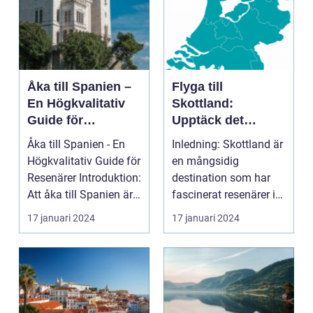
Åka till Spanien –
Flyga till
En Högkvalitativ
Skottland:
Guide för
Upptäck det
Resenärer
Fascinerande
Åka till Spanien - En
Inledning: Skottland är
Landet
Högkvalitativ Guide för
en mångsidig
Resenärer Introduktion:
destination som har
Att åka till Spanien är
fascinerat resenärer i
en dr...
århundraden. Med
17 januari 2024
17 januari 2024
sin...