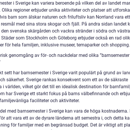
ester i Sverige kan variera beroende på vilken del av landet ma
 Olika regioner erbjuder unika aktiviteter och platser att utforska
is barn som älskar naturen och friluftsliv kan Norrland vara ett
 resmål med sina stora skogar och fjäll. På andra sidan landet
 den svenska skärgården och vackra stränder i södra och västra
. Städer som Stockholm och Göteborg erbjuder också en rad oli
ter för hela familjen, inklusive museer, temaparker och shopping.
orisk genomgång av för- och nackdelar med olika ”barnsemester 
”
kt sett har barnsemester i Sverige varit populärt på grund av lan
och säkerhet. Sverige rankas konsekvent som ett av de säkraste
 i världen, vilket gör det till en idealisk destination för barnfamilj
m har Sverige ett starkt fokus på barns välbefinnande och erbj
miljevänliga faciliteter och aktiviteter.
del med barnsemester i Sverige kan vara de höga kostnaderna. 
för att vara ett av de dyrare länderna att semestra i, och detta k
ning för familjer med en begränsad budget. Det är viktigt att pl