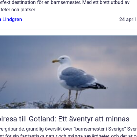
rfekt destination för en barnsemester. Med ett brett utbud av
iteter och platser ...
n Lindgren
24 april
lresa till Gotland: Ett äventyr att minnas
ergripande, grundlig översikt över ”barnsemester i Sverige” Sver
nt för sin fantastiska natur och många sevärdheter, och det är 