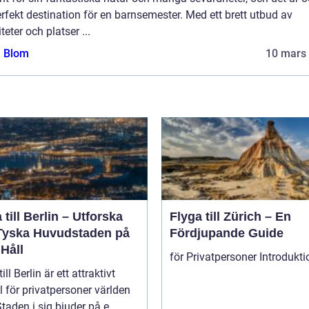
rfekt destination för en barnsemester. Med ett brett utbud av
iteter och platser ...
a Blom
10 mars
 till Berlin – Utforska
Flyga till Zürich – En
Tyska Huvudstaden på
Fördjupande Guide
Håll
ill Berlin är ett attraktivt
 för privatpersoner världen
Staden i sig bjuder på e...