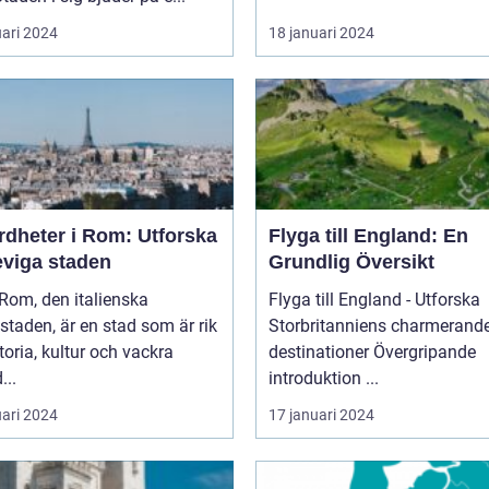
uari 2024
18 januari 2024
rdheter i Rom: Utforska
Flyga till England: En
eviga staden
Grundlig Översikt
Flyga till England - Utforska
taden, är en stad som är rik
Storbritanniens charmerand
toria, kultur och vackra
destinationer Övergripande
...
introduktion ...
uari 2024
17 januari 2024