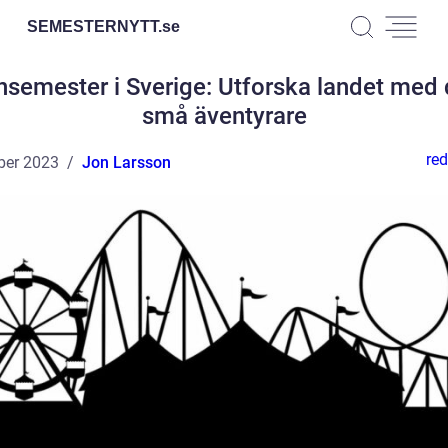
SEMESTERNYTT.
se
nsemester i Sverige: Utforska landet med 
små äventyrare
red
ber 2023
Jon Larsson