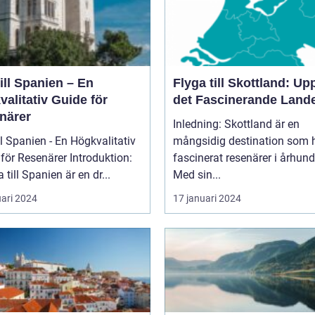
ill Spanien – En
Flyga till Skottland: Up
alitativ Guide för
det Fascinerande Land
närer
Inledning: Skottland är en
ll Spanien - En Högkvalitativ
mångsidig destination som 
Resenärer Introduktion:
fascinerat resenärer i århun
 till Spanien är en dr...
Med sin...
uari 2024
17 januari 2024