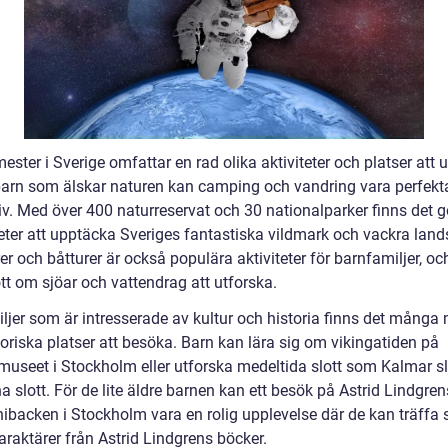
ster i Sverige omfattar en rad olika aktiviteter och platser att u
barn som älskar naturen kan camping och vandring vara perfekt
tiv. Med över 400 naturreservat och 30 nationalparker finns det 
eter att upptäcka Sveriges fantastiska vildmark och vackra land
er och båtturer är också populära aktiviteter för barnfamiljer, oc
tt om sjöar och vattendrag att utforska.
iljer som är intresserade av kultur och historia finns det många
oriska platser att besöka. Barn kan lära sig om vikingatiden på
museet i Stockholm eller utforska medeltida slott som Kalmar sl
 slott. För de lite äldre barnen kan ett besök på Astrid Lindgren
nibacken i Stockholm vara en rolig upplevelse där de kan träffa 
araktärer från Astrid Lindgrens böcker.