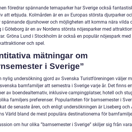
en föredrar spännande temaparker har Sverige också fantastis
iv att erbjuda. Kolmården är en av Europas största djurparker oc
r spännande djurshower och möjligheten att komma nära vilda d
g i Göteborg är en av Nordens största nöjesparker med attraktion
drar. Gröna Lund i Stockholm är också en populär nöjespark me
kattraktioner och spel.
ntitativa mätningar om
rnsemester i Sverige”
en nylig undersökning gjord av Svenska Turistföreningen väljer m
venska barnfamiljer att semestra i Sverige varje år. Det finns e
per av boendealternativ, inklusive campingplatser, hotell och stu
lika familjers preferenser. Populariteten för barnsemester i Sver
kat de senaste åren, och enligt undersökningen är Liseberg och 
ns Värld bland de mest populära destinationerna för barnfamilje
ssion om hur olika ”barnsemester i Sverige” skiljer sig från var