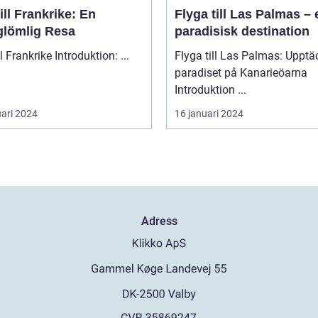
ill Frankrike: En
Flyga till Las Palmas – 
glömlig Resa
paradisisk destination
Åka till Frankrike Introduktion: ...
Flyga till Las Palmas: Upptä
paradiset på Kanarieöarna
Introduktion ...
uari 2024
16 januari 2024
Adress