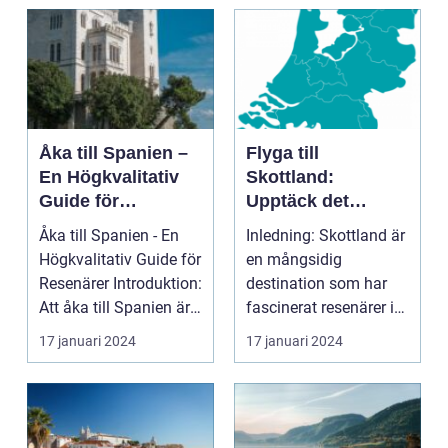
introduktion ...
Åka till Spanien –
Flyga till
En Högkvalitativ
Skottland:
Guide för
Upptäck det
Resenärer
Fascinerande
Åka till Spanien - En
Inledning: Skottland är
Landet
Högkvalitativ Guide för
en mångsidig
Resenärer Introduktion:
destination som har
Att åka till Spanien är
fascinerat resenärer i
en dr...
århundraden. Med
17 januari 2024
17 januari 2024
sin...