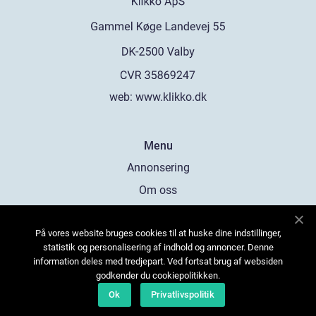
web:
www.klikko.dk
Menu
Annonsering
Om oss
Cookies
På vores website bruges cookies til at huske dine indstillinger,
Kontakta oss
statistik og personalisering af indhold og annoncer. Denne
Sitemap
information deles med tredjepart. Ved fortsat brug af websiden
godkender du cookiepolitikken.
Ok
Privatlivspolitik