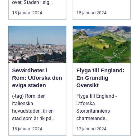
över. Staden i sig
bjuder på e...
18 januari 2024
18 januari 2024
Sevärdheter i
Flyga till England:
Rom: Utforska den
En Grundlig
eviga staden
Översikt
(-tag) Rom, den
Flyga till England -
italienska
Utforska
huvudstaden, är en
Storbritanniens
stad som är rik på
charmerande
historia, kultur och
destinationer
18 januari 2024
17 januari 2024
vackra sevärd...
Övergripande