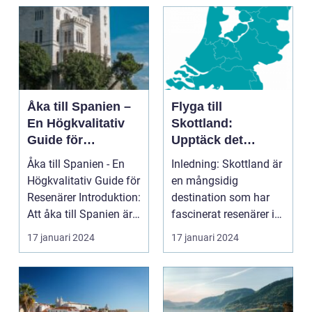
introduktion ...
Åka till Spanien –
Flyga till
En Högkvalitativ
Skottland:
Guide för
Upptäck det
Resenärer
Fascinerande
Åka till Spanien - En
Inledning: Skottland är
Landet
Högkvalitativ Guide för
en mångsidig
Resenärer Introduktion:
destination som har
Att åka till Spanien är
fascinerat resenärer i
en dr...
århundraden. Med
17 januari 2024
17 januari 2024
sin...