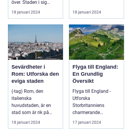
över. Staden i sig
bjuder på e...
18 januari 2024
18 januari 2024
Sevärdheter i
Flyga till England:
Rom: Utforska den
En Grundlig
eviga staden
Översikt
(-tag) Rom, den
Flyga till England -
italienska
Utforska
huvudstaden, är en
Storbritanniens
stad som är rik på
charmerande
historia, kultur och
destinationer
18 januari 2024
17 januari 2024
vackra sevärd...
Övergripande