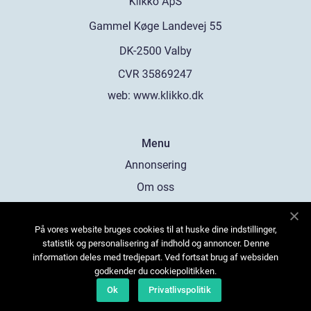
web:
www.klikko.dk
Menu
Annonsering
Om oss
Cookies
På vores website bruges cookies til at huske dine indstillinger,
Kontakta oss
statistik og personalisering af indhold og annoncer. Denne
Sitemap
information deles med tredjepart. Ved fortsat brug af websiden
godkender du cookiepolitikken.
Ok
Privatlivspolitik