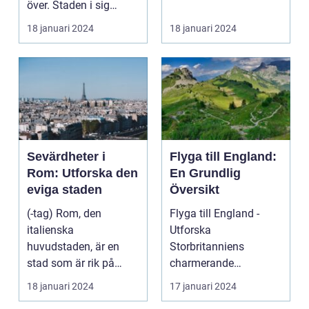
över. Staden i sig
bjuder på e...
18 januari 2024
18 januari 2024
Sevärdheter i
Flyga till England:
Rom: Utforska den
En Grundlig
eviga staden
Översikt
(-tag) Rom, den
Flyga till England -
italienska
Utforska
huvudstaden, är en
Storbritanniens
stad som är rik på
charmerande
historia, kultur och
destinationer
18 januari 2024
17 januari 2024
vackra sevärd...
Övergripande