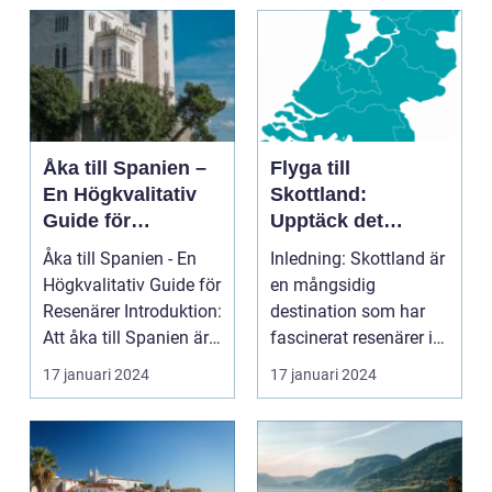
introduktion ...
Åka till Spanien –
Flyga till
En Högkvalitativ
Skottland:
Guide för
Upptäck det
Resenärer
Fascinerande
Åka till Spanien - En
Inledning: Skottland är
Landet
Högkvalitativ Guide för
en mångsidig
Resenärer Introduktion:
destination som har
Att åka till Spanien är
fascinerat resenärer i
en dr...
århundraden. Med
17 januari 2024
17 januari 2024
sin...