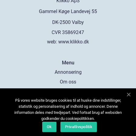
web:
www.klikko.dk
Menu
Annonsering
Om oss
Cookies
På vores website bruges cookies til at huske dine indstillinger,
Kontakta oss
statistik og personalisering af indhold og annoncer. Denne
Sitemap
information deles med tredjepart. Ved fortsat brug af websiden
godkender du cookiepolitikken.
Ok
Privatlivspolitik