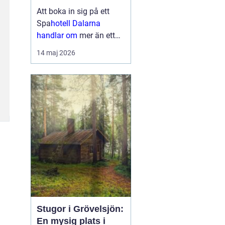
upplevelser
Att boka in sig på ett
Spa
hotell Dalarna
handlar om
mer än ett
varmt bad och en skön
14 maj 2026
säng. Många söker en
plats där vardagen
tystnar, kroppen får
återhämta sig och
sinnena fylls av nya
intryck. I Dalarna möts
gäster...
Stugor i Grövelsjön:
En mysig plats i