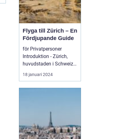
Flyga till Zürich – En
Fördjupande Guide
för Privatpersoner
Introduktion - Zürich,
huvudstaden i Schweiz,
är inte bara känt för s...
18 januari 2024