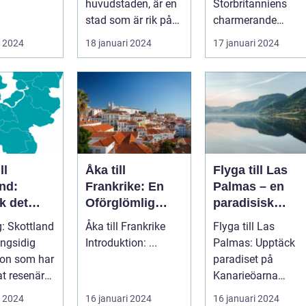
huvudstaden, är en
Storbritanniens
stad som är rik på
charmerande
historia, kultur och
destinationer
i 2024
18 januari 2024
17 januari 2024
vackra sevärd...
Övergripande
introduktion ...
ll
Åka till
Flyga till Las
nd:
Frankrike: En
Palmas – en
k det
Oförglömlig
paradisisk
erande
Resa
destination
g: Skottland
Åka till Frankrike
Flyga till Las
ngsidig
Introduktion: ...
Palmas: Upptäck
ion som har
paradiset på
at resenärer
Kanarieöarna
raden. Med
Introduktion ...
i 2024
16 januari 2024
16 januari 2024