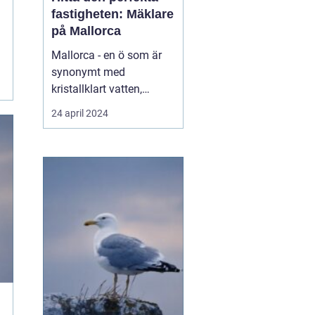
fastigheten: Mäklare
på Mallorca
Mallorca - en ö som är
synonymt med
kristallklart vatten,
varma solstrålar,
24 april 2024
maleriska
bergslandskap och livligt
nattliv. Denna spanska ö
har blivit en älskad plats
för både semesterfirare
och dem som söker en...