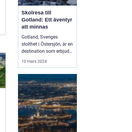
Skolresa till
Gotland: Ett äventyr
att minnas
Gotland, Sveriges
stolthet i Östersjön, är en
destination som erbjuder
något för elever i alla
10 mars 2024
åldrar. Denna ö, rik på
historia, kultur och
naturlig skönhet, är ett
populärt val för skolr...