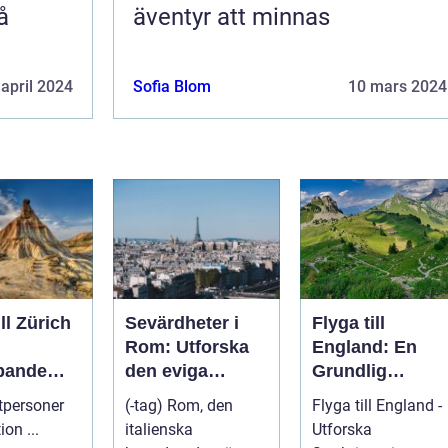
å
äventyr att minnas
 april 2024
Sofia Blom
10 mars 2024
ill Zürich
Sevärdheter i
Flyga till
Rom: Utforska
England: En
pande
den eviga
Grundlig
staden
Översikt
atpersoner
(-tag) Rom, den
Flyga till England -
Introduktion ...
italienska
Utforska