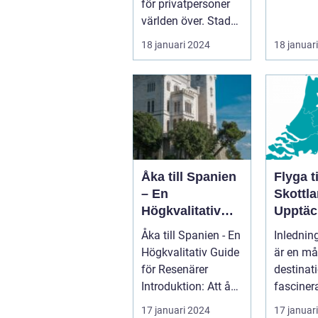
för privatpersoner
världen över. Staden
i sig bjuder på e...
18 januari 2024
18 januar
Åka till Spanien
Flyga ti
– En
Skottla
Högkvalitativ
Upptäc
Guide för
Fascin
Åka till Spanien - En
Inlednin
Resenärer
Landet
Högkvalitativ Guide
är en må
för Resenärer
destinat
Introduktion: Att åka
fasciner
till Spanien är en
i århund
17 januari 2024
17 januar