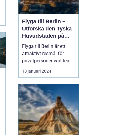
Flyga till Berlin –
Utforska den Tyska
Huvudstaden på
Nära Håll
Flyga till Berlin är ett
attraktivt resmål för
privatpersoner världen
över. Staden i sig bjuder
18 januari 2024
på en rik historia,
spännande kultur och
många sevärdheter. I
denna artikel kommer vi
att ge dig en grundlig
översikt över att resa till
Berlin, presenter...