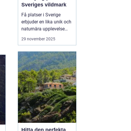
Sveriges vildmark
Få platser i Sverige
erbjuder en lika unik och
naturnära upplevelse
som stugor i Grövelsjön.
29 november 2025
Med sina majestätiska
fjäll och vidsträckta
landskap är Grövelsjön
en attraktion för alla
som sö...
Hitta den perfekta