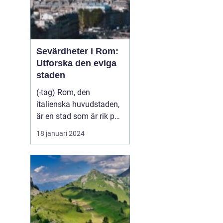
Sevärdheter i Rom:
Utforska den eviga
staden
(-tag) Rom, den
italienska huvudstaden,
är en stad som är rik på
historia, kultur och
18 januari 2024
vackra sevärdheter. Att
besöka Rom är som att
stappla genom tiden och
uppleva livet under det
antika romerska
imperiet. Från kolossala
ruiner till vackra