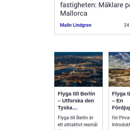
fastigheten: Mäklare p
Mallorca
Malin Lindgren
24
Flyga till Berlin
Flyga t
– Utforska den
– En
Tyska
Fördju
Huvudstaden på
Guide
Flyga till Berlin är
för Priv
Nära Håll
ett attraktivt resmål