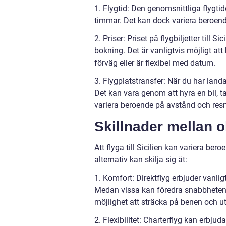
1. Flygtid: Den genomsnittliga flygtide
timmar. Det kan dock variera beroen
2. Priser: Priset på flygbiljetter till
bokning. Det är vanligtvis möjligt at
förväg eller är flexibel med datum.
3. Flygplatstransfer: När du har landat 
Det kan vara genom att hyra en bil, ta
variera beroende på avstånd och res
Skillnader mellan oli
Att flyga till Sicilien kan variera ber
alternativ kan skilja sig åt:
1. Komfort: Direktflyg erbjuder vanl
Medan vissa kan föredra snabbheten h
möjlighet att sträcka på benen och ut
2. Flexibilitet: Charterflyg kan erbj