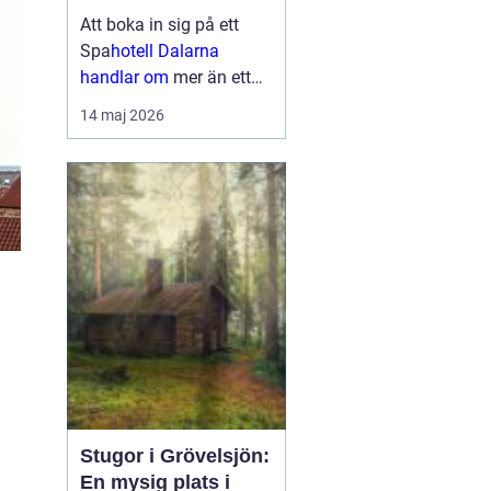
upplevelser
Att boka in sig på ett
Spa
hotell Dalarna
handlar om
mer än ett
varmt bad och en skön
14 maj 2026
säng. Många söker en
plats där vardagen
tystnar, kroppen får
återhämta sig och
sinnena fylls av nya
intryck. I Dalarna möts
gäster...
Stugor i Grövelsjön:
En mysig plats i