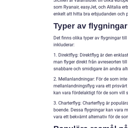
Sicilien är välanslutet till olika eu
som Ryanair, easyJet, och Alitalia erbj
enkelt att hitta bra erbjudanden och 
Typer av flygningar t
Det finns olika typer av flygningar ti
inkluderar:
1. Direktflyg: Direktflyg är den enkla
man flyger direkt från avreseorten til
snabbare och smidigare än andra alte
2. Mellanlandningar: För de som inte
mellanlandningsflyg vara ett prisvärt
kan vara fördelaktigt för de som vill
3. Charterflyg: Charterflyg är populär
boende. Dessa flygningar kan vara me
vara ett bekvämt alternativ för de som