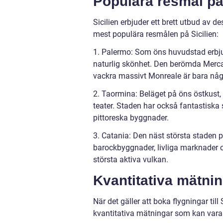
Populära resmål på 
Sicilien erbjuder ett brett utbud av d
mest populära resmålen på Sicilien:
1. Palermo: Som öns huvudstad erbju
naturlig skönhet. Den berömda Mercat
vackra massivt Monreale är bara någ
2. Taormina: Beläget på öns östkust,
teater. Staden har också fantastisk
pittoreska byggnader.
3. Catania: Den näst största staden på
barockbyggnader, livliga marknader o
största aktiva vulkan.
Kvantitativa mätning
När det gäller att boka flygningar till
kvantitativa mätningar som kan vara