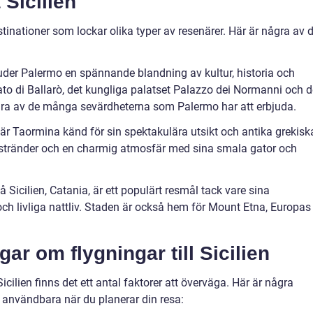
Sicilien
estinationer som lockar olika typer av resenärer. Här är några av 
der Palermo en spännande blandning av kultur, historia och
o di Ballarò, det kungliga palatset Palazzo dei Normanni och d
ra av de många sevärdheterna som Palermo har att erbjuda.
 är Taormina känd för sin spektakulära utsikt och antika grekisk
a stränder och en charmig atmosfär med sina smala gator och
 Sicilien, Catania, är ett populärt resmål tack vare sina
ch livliga nattliv. Staden är också hem för Mount Etna, Europas
ar om flygningar till Sicilien
 Sicilien finns det ett antal faktorer att överväga. Här är några
 användbara när du planerar din resa: