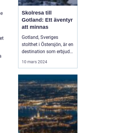
Skolresa till
de
Gotland: Ett äventyr
att minnas
Gotland, Sveriges
et
stolthet i Östersjön, är en
destination som erbjuder
a
något för elever i alla
10 mars 2024
åldrar. Denna ö, rik på
historia, kultur och
naturlig skönhet, är ett
populärt val för skolr...