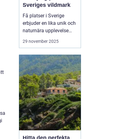
Sveriges vildmark
Få platser i Sverige
erbjuder en lika unik och
naturnära upplevelse
som stugor i Grövelsjön.
29 november 2025
Med sina majestätiska
fjäll och vidsträckta
landskap är Grövelsjön
en attraktion för alla
tt
som sö...
ssa
gi
Hitta den perfekta