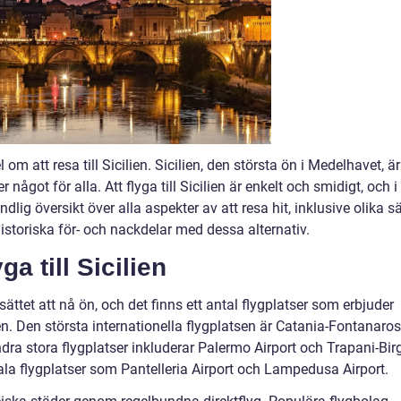
m att resa till Sicilien. Sicilien, den största ön i Medelhavet, är
något för alla. Att flyga till Sicilien är enkelt och smidigt, och i
lig översikt över alla aspekter av att resa hit, inklusive olika sä
historiska för- och nackdelar med dessa alternativ.
ga till Sicilien
e sättet att nå ön, och det finns ett antal flygplatser som erbjuder
den. Den största internationella flygplatsen är Catania-Fontanaro
ndra stora flygplatser inkluderar Palermo Airport och Trapani-Bir
ala flygplatser som Pantelleria Airport och Lampedusa Airport.