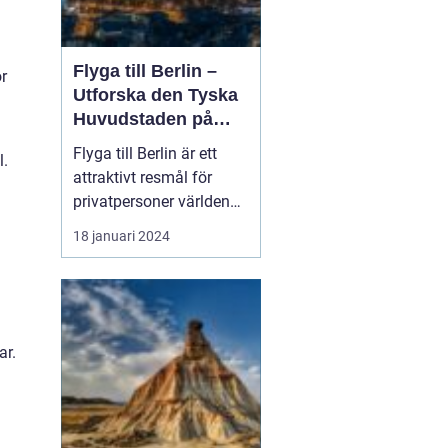
Flyga till Berlin –
ör
Utforska den Tyska
Huvudstaden på
Nära Håll
Flyga till Berlin är ett
l.
attraktivt resmål för
privatpersoner världen
över. Staden i sig bjuder
18 januari 2024
på en rik historia,
spännande kultur och
många sevärdheter. I
denna artikel kommer vi
att ge dig en grundlig
ar.
översikt över att resa till
Berlin, presenter...