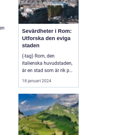
den
Sevärdheter i Rom:
Utforska den eviga
staden
(-tag) Rom, den
italienska huvudstaden,
är en stad som är rik på
historia, kultur och
18 januari 2024
vackra sevärdheter. Att
besöka Rom är som att
stappla genom tiden och
uppleva livet under det
antika romerska
imperiet. Från kolossala
ruiner till vackra