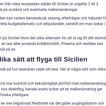
n från olika europeiska städer till Sicilien är ungefär 2 till 3
de på avstånd och eventuella mellanlandningar.
 Sicilien kan variera beroende på säsong, efterfrågan och tidpunkt f
t hitta budgetalternativ och erbjudanden, särskilt om man bokar i
på Sicilien finns det olika alternativ för att ta sig till ditt slutmå
 en taxi eller använda kollektivtrafik. Priserna och restiden kan
mål på ön.
ka sätt att flyga till Sicilien
oende på hur resenären väljer att resa. Här är några sätt som olika
igtvis mer komfort och bekvämlighet jämfört med mellanlandning
os direktflyg, kanske andra tycker att en mellanlandning ger
forska ytterligare.
uda en mer begränsad flexibilitet när det gäller avgångsdatum och