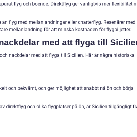
arat flyg och boende. Direktflyg ger vanligtvis mer flexibilitet n
e än flyg med mellanlandningar eller charterflyg. Resenärer med
tare mellanlandning för att minska kostnaden för flygbiljetter.
nackdelar med att flyga till Sicilie
och nackdelar med att flyga till Sicilien. Här är några historiska
r enkelt och bekvämt, och ger möjlighet att snabbt nå ön och börja
v direktflyg och olika flygplatser på ön, är Sicilien tillgängligt f