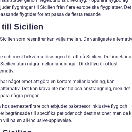
ropeiska städer genom regelbundna direktflyg. Populära flygbolag
uder flygningar till Sicilien från flera europeiska flygplatser. Det
passande flygtider för att passa de flesta resande.
ill Sicilien
ll Sicilien som resenärer kan välja mellan. De vanligaste alternati
ste och mest bekväma lösningen för att nå Sicilien. Det innebär a
l Sicilien utan några mellanlandningar. Direktflyg är oftast
rnativ.
 har något emot att göra en kortare mellanlandning, kan
 alternativ. Det kan kräva lite mer tid och ansträngning, men det
 spara några pengar.
a hos semesterfirare och erbjuder paketresor inklusive flyg och
r begränsade till specifika perioder och destinationer, men de 
 vill ha en all-inclusive-upplevelse.