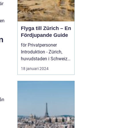
är
 en
Flyga till Zürich – En
Fördjupande Guide
n
för Privatpersoner
Introduktion - Zürich,
huvudstaden i Schweiz,
är inte bara känt för s...
18 januari 2024
rån