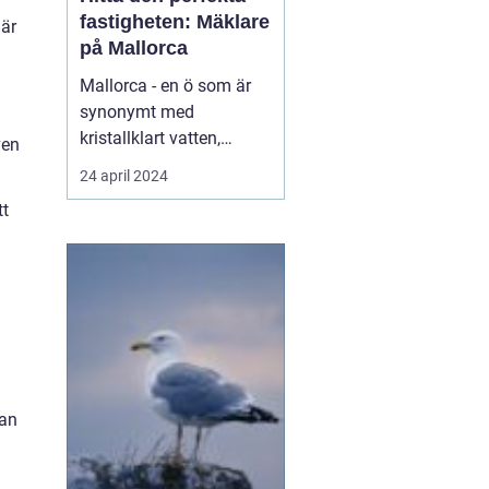
fastigheten: Mäklare
 är
på Mallorca
Mallorca - en ö som är
synonymt med
kristallklart vatten,
ven
varma solstrålar,
24 april 2024
maleriska
tt
bergslandskap och livligt
nattliv. Denna spanska ö
har blivit en älskad plats
för både semesterfirare
och dem som söker en...
kan