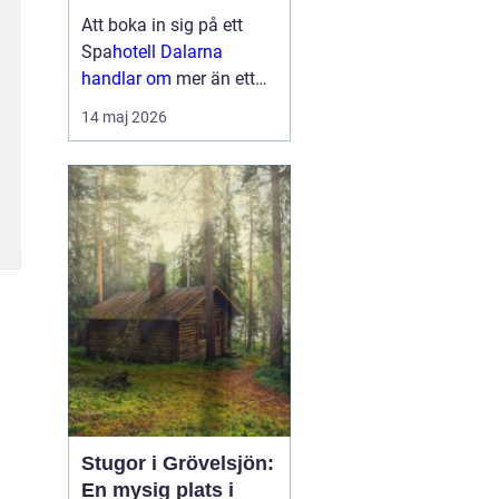
upplevelser
Att boka in sig på ett
Spa
hotell Dalarna
handlar om
mer än ett
varmt bad och en skön
14 maj 2026
säng. Många söker en
plats där vardagen
tystnar, kroppen får
återhämta sig och
sinnena fylls av nya
intryck. I Dalarna möts
gäster...
Stugor i Grövelsjön:
En mysig plats i