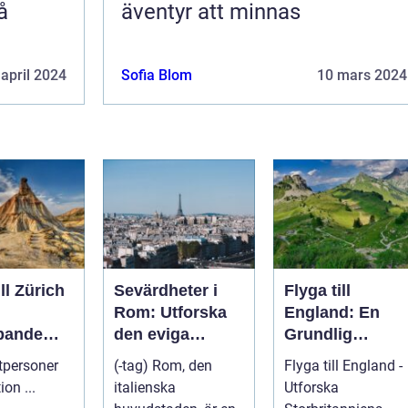
å
äventyr att minnas
 april 2024
Sofia Blom
10 mars 2024
ill Zürich
Sevärdheter i
Flyga till
Rom: Utforska
England: En
pande
den eviga
Grundlig
staden
Översikt
atpersoner
(-tag) Rom, den
Flyga till England -
Introduktion ...
italienska
Utforska