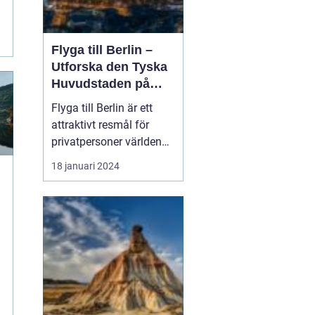
Flyga till Berlin –
Utforska den Tyska
Huvudstaden på
Nära Håll
Flyga till Berlin är ett
attraktivt resmål för
privatpersoner världen
över. Staden i sig bjuder
18 januari 2024
på en rik historia,
spännande kultur och
många sevärdheter. I
denna artikel kommer vi
att ge dig en grundlig
översikt över att resa till
Berlin, presenter...