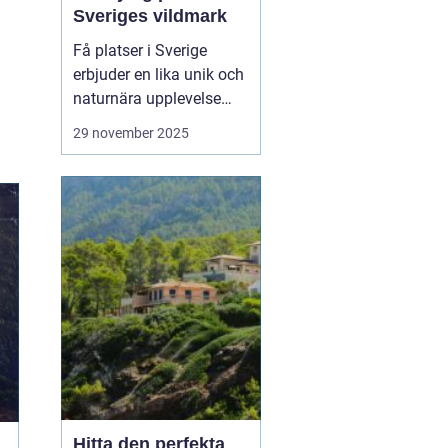
Sveriges vildmark
Få platser i Sverige
erbjuder en lika unik och
naturnära upplevelse
som stugor i Grövelsjön.
29 november 2025
Med sina majestätiska
fjäll och vidsträckta
landskap är Grövelsjön
en attraktion för alla
som sö...
Hitta den perfekta