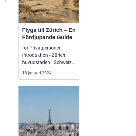
Flyga till Zürich – En
Fördjupande Guide
för Privatpersoner
Introduktion - Zürich,
huvudstaden i Schweiz,
är inte bara känt för s...
18 januari 2024