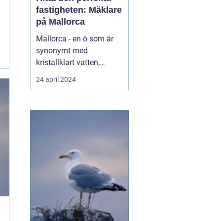
fastigheten: Mäklare
på Mallorca
Mallorca - en ö som är
synonymt med
kristallklart vatten,
varma solstrålar,
24 april 2024
maleriska
bergslandskap och livligt
nattliv. Denna spanska ö
har blivit en älskad plats
för både semesterfirare
och dem som söker en...