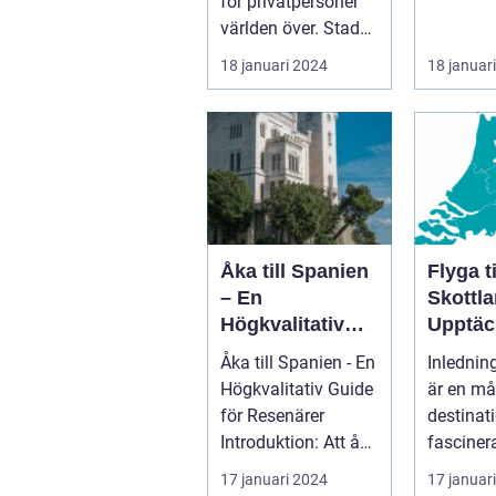
för privatpersoner
världen över. Staden
i sig bjuder på e...
18 januari 2024
18 januar
Åka till Spanien
Flyga ti
– En
Skottla
Högkvalitativ
Upptäc
Guide för
Fascin
Åka till Spanien - En
Inlednin
Resenärer
Landet
Högkvalitativ Guide
är en må
för Resenärer
destinat
Introduktion: Att åka
fasciner
till Spanien är en
i århund
17 januari 2024
17 januar
dr...
sin...