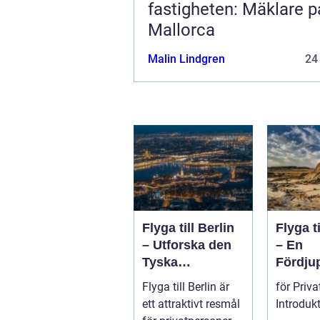
fastigheten: Mäklare p
Mallorca
Malin Lindgren
24
Flyga till Berlin
Flyga t
– Utforska den
– En
Tyska
Fördju
Huvudstaden på
Guide
Flyga till Berlin är
för Priv
Nära Håll
ett attraktivt resmål