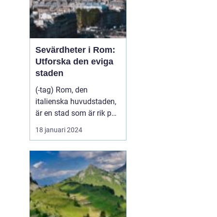
Sevärdheter i Rom:
Utforska den eviga
staden
(-tag) Rom, den
italienska huvudstaden,
är en stad som är rik på
historia, kultur och
18 januari 2024
vackra sevärdheter. Att
besöka Rom är som att
stappla genom tiden och
uppleva livet under det
antika romerska
imperiet. Från kolossala
ruiner till vackra