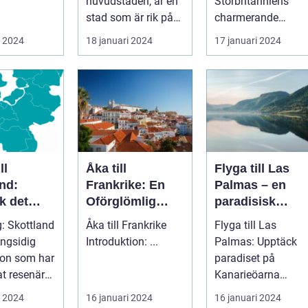
huvudstaden, är en
Storbritanniens
stad som är rik på
charmerande
historia, kultur och
destinationer
i 2024
18 januari 2024
17 januari 2024
vackra sevärd...
Övergripande
introduktion ...
ll
Åka till
Flyga till Las
nd:
Frankrike: En
Palmas – en
k det
Oförglömlig
paradisisk
erande
Resa
destination
g: Skottland
Åka till Frankrike
Flyga till Las
ngsidig
Introduktion: ...
Palmas: Upptäck
ion som har
paradiset på
at resenärer
Kanarieöarna
raden. Med
Introduktion ...
i 2024
16 januari 2024
16 januari 2024