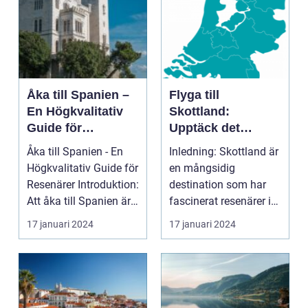
Åka till Spanien –
Flyga till
En Högkvalitativ
Skottland:
Guide för
Upptäck det
Resenärer
Fascinerande
Åka till Spanien - En
Inledning: Skottland är
Landet
Högkvalitativ Guide för
en mångsidig
Resenärer Introduktion:
destination som har
Att åka till Spanien är
fascinerat resenärer i
en dr...
århundraden. Med
17 januari 2024
17 januari 2024
sin...