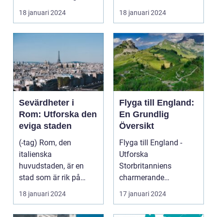
bjuder på e...
18 januari 2024
18 januari 2024
Sevärdheter i
Flyga till England:
Rom: Utforska den
En Grundlig
eviga staden
Översikt
(-tag) Rom, den
Flyga till England -
italienska
Utforska
huvudstaden, är en
Storbritanniens
stad som är rik på
charmerande
historia, kultur och
destinationer
18 januari 2024
17 januari 2024
vackra sevärd...
Övergripande
introduktion ...