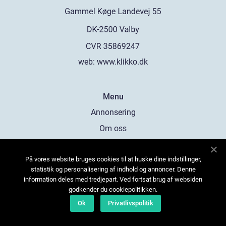
web:
www.klikko.dk
Menu
Annonsering
Om oss
Cookies
På vores website bruges cookies til at huske dine indstillinger,
Kontakta oss
statistik og personalisering af indhold og annoncer. Denne
Sitemap
information deles med tredjepart. Ved fortsat brug af websiden
godkender du cookiepolitikken.
Ok
Privatlivspolitik