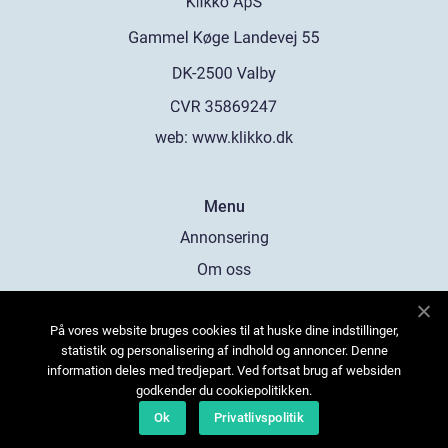
web:
www.klikko.dk
Menu
Annonsering
Om oss
Cookies
På vores website bruges cookies til at huske dine indstillinger,
Kontakta oss
statistik og personalisering af indhold og annoncer. Denne
Sitemap
information deles med tredjepart. Ved fortsat brug af websiden
godkender du cookiepolitikken.
Ok
Privatlivspolitik