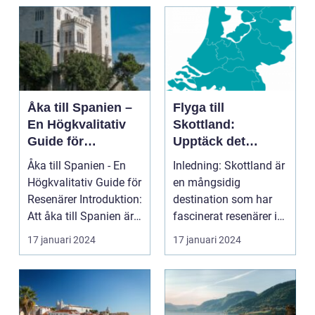
introduktion ...
Åka till Spanien –
Flyga till
En Högkvalitativ
Skottland:
Guide för
Upptäck det
Resenärer
Fascinerande
Åka till Spanien - En
Inledning: Skottland är
Landet
Högkvalitativ Guide för
en mångsidig
Resenärer Introduktion:
destination som har
Att åka till Spanien är
fascinerat resenärer i
en dr...
århundraden. Med
17 januari 2024
17 januari 2024
sin...