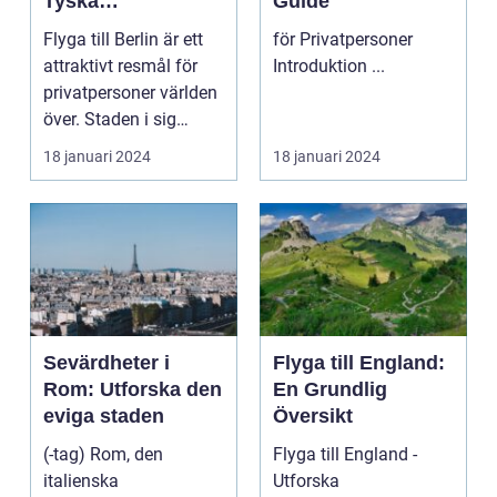
Tyska
Guide
Huvudstaden på
Flyga till Berlin är ett
för Privatpersoner
Nära Håll
attraktivt resmål för
Introduktion ...
privatpersoner världen
över. Staden i sig
bjuder på e...
18 januari 2024
18 januari 2024
Sevärdheter i
Flyga till England:
Rom: Utforska den
En Grundlig
eviga staden
Översikt
(-tag) Rom, den
Flyga till England -
italienska
Utforska