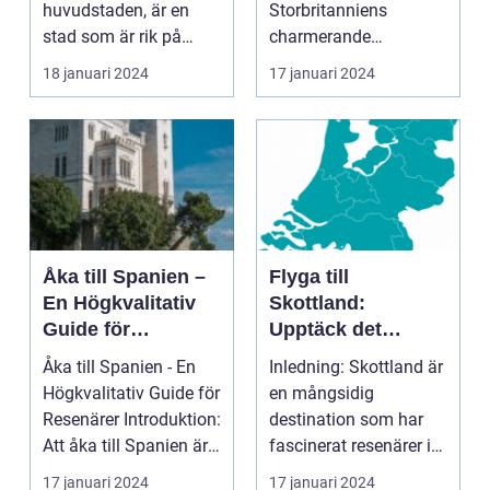
huvudstaden, är en
Storbritanniens
stad som är rik på
charmerande
historia, kultur och
destinationer
18 januari 2024
17 januari 2024
vackra sevärd...
Övergripande
introduktion ...
Åka till Spanien –
Flyga till
En Högkvalitativ
Skottland:
Guide för
Upptäck det
Resenärer
Fascinerande
Åka till Spanien - En
Inledning: Skottland är
Landet
Högkvalitativ Guide för
en mångsidig
Resenärer Introduktion:
destination som har
Att åka till Spanien är
fascinerat resenärer i
en dr...
århundraden. Med
17 januari 2024
17 januari 2024