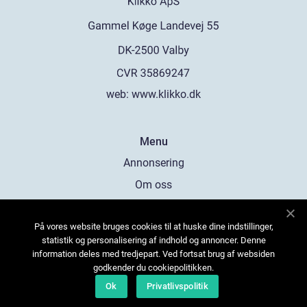
web:
www.klikko.dk
Menu
Annonsering
Om oss
Cookies
På vores website bruges cookies til at huske dine indstillinger,
Kontakta oss
statistik og personalisering af indhold og annoncer. Denne
Sitemap
information deles med tredjepart. Ved fortsat brug af websiden
godkender du cookiepolitikken.
Ok
Privatlivspolitik