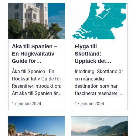
introduktion ...
Åka till Spanien –
Flyga till
En Högkvalitativ
Skottland:
Guide för
Upptäck det
Resenärer
Fascinerande
Åka till Spanien - En
Inledning: Skottland är
Landet
Högkvalitativ Guide för
en mångsidig
Resenärer Introduktion:
destination som har
Att åka till Spanien är
fascinerat resenärer i
en dr...
århundraden. Med
17 januari 2024
17 januari 2024
sin...