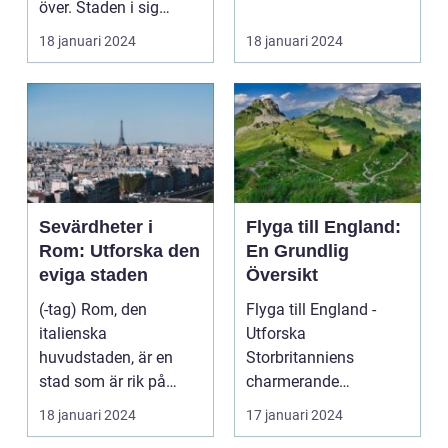
över. Staden i sig
bjuder på e...
18 januari 2024
18 januari 2024
Sevärdheter i
Flyga till England:
Rom: Utforska den
En Grundlig
eviga staden
Översikt
(-tag) Rom, den
Flyga till England -
italienska
Utforska
huvudstaden, är en
Storbritanniens
stad som är rik på
charmerande
historia, kultur och
destinationer
18 januari 2024
17 januari 2024
vackra sevärd...
Övergripande