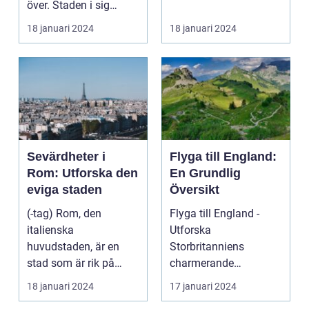
över. Staden i sig
bjuder på e...
18 januari 2024
18 januari 2024
Sevärdheter i
Flyga till England:
Rom: Utforska den
En Grundlig
eviga staden
Översikt
(-tag) Rom, den
Flyga till England -
italienska
Utforska
huvudstaden, är en
Storbritanniens
stad som är rik på
charmerande
historia, kultur och
destinationer
18 januari 2024
17 januari 2024
vackra sevärd...
Övergripande