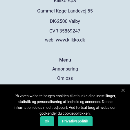
web:
www.klikko.dk
Menu
Annonsering
Om oss
Cookies
På vores website bruges cookies til at huske dine indstillinger,
Kontakta oss
statistik og personalisering af indhold og annoncer. Denne
Sitemap
information deles med tredjepart. Ved fortsat brug af websiden
godkender du cookiepolitikken.
Ok
Privatlivspolitik