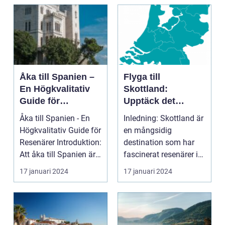
introduktion ...
Åka till Spanien –
Flyga till
En Högkvalitativ
Skottland:
Guide för
Upptäck det
Resenärer
Fascinerande
Åka till Spanien - En
Inledning: Skottland är
Landet
Högkvalitativ Guide för
en mångsidig
Resenärer Introduktion:
destination som har
Att åka till Spanien är
fascinerat resenärer i
en dr...
århundraden. Med
17 januari 2024
17 januari 2024
sin...