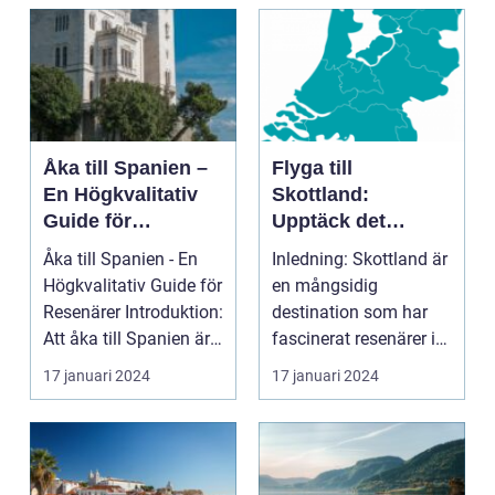
introduktion ...
Åka till Spanien –
Flyga till
En Högkvalitativ
Skottland:
Guide för
Upptäck det
Resenärer
Fascinerande
Åka till Spanien - En
Inledning: Skottland är
Landet
Högkvalitativ Guide för
en mångsidig
Resenärer Introduktion:
destination som har
Att åka till Spanien är
fascinerat resenärer i
en dr...
århundraden. Med
17 januari 2024
17 januari 2024
sin...