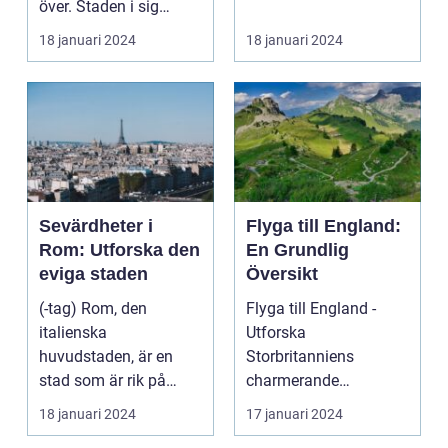
över. Staden i sig
bjuder på e...
18 januari 2024
18 januari 2024
Sevärdheter i
Flyga till England:
Rom: Utforska den
En Grundlig
eviga staden
Översikt
(-tag) Rom, den
Flyga till England -
italienska
Utforska
huvudstaden, är en
Storbritanniens
stad som är rik på
charmerande
historia, kultur och
destinationer
18 januari 2024
17 januari 2024
vackra sevärd...
Övergripande