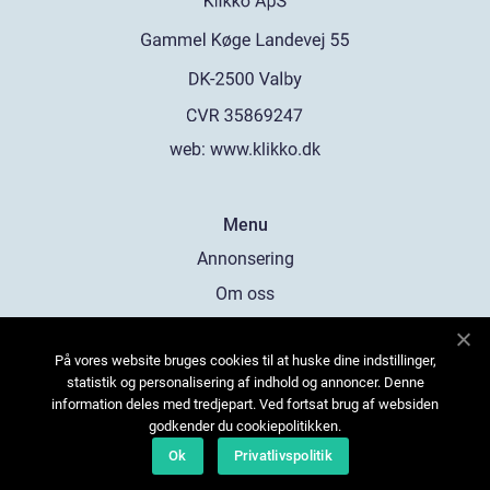
web:
www.klikko.dk
Menu
Annonsering
Om oss
Cookies
På vores website bruges cookies til at huske dine indstillinger,
Kontakta oss
statistik og personalisering af indhold og annoncer. Denne
Sitemap
information deles med tredjepart. Ved fortsat brug af websiden
godkender du cookiepolitikken.
Ok
Privatlivspolitik