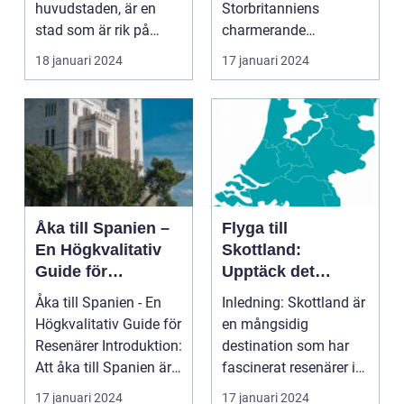
huvudstaden, är en
Storbritanniens
stad som är rik på
charmerande
historia, kultur och
destinationer
18 januari 2024
17 januari 2024
vackra sevärd...
Övergripande
introduktion ...
Åka till Spanien –
Flyga till
En Högkvalitativ
Skottland:
Guide för
Upptäck det
Resenärer
Fascinerande
Åka till Spanien - En
Inledning: Skottland är
Landet
Högkvalitativ Guide för
en mångsidig
Resenärer Introduktion:
destination som har
Att åka till Spanien är
fascinerat resenärer i
en dr...
århundraden. Med
17 januari 2024
17 januari 2024