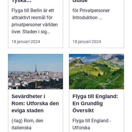
Tyska
Guide
Huvudstaden på
Flyga till Berlin är ett
för Privatpersoner
Nära Håll
attraktivt resmål för
Introduktion ...
privatpersoner världen
över. Staden i sig
bjuder på e...
18 januari 2024
18 januari 2024
Sevärdheter i
Flyga till England:
Rom: Utforska den
En Grundlig
eviga staden
Översikt
(-tag) Rom, den
Flyga till England -
italienska
Utforska