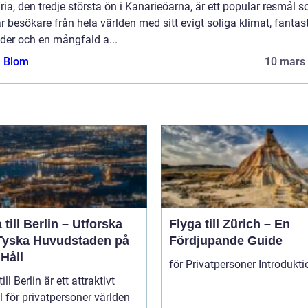
ia, den tredje största ön i Kanarieöarna, är ett popular resmål 
r besökare från hela världen med sitt evigt soliga klimat, fantas
der och en mångfald a...
a Blom
10 mars
 till Berlin – Utforska
Flyga till Zürich – En
Tyska Huvudstaden på
Fördjupande Guide
Håll
ill Berlin är ett attraktivt
 för privatpersoner världen