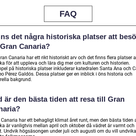
FAQ
ns det några historiska platser att bes
 Gran Canaria?
ran Canaria har ett rikt historiskt arv och det finns flera platser a
ka för att uppleva och lära dig mer om kulturen och historien.
pel på historiska platser inkluderar katedralen Santa Ana och C
o Pérez Galdós. Dessa platser ger en inblick i öns historia och
rella bakgrund.
 är den bästa tiden att resa till Gran
naria?
Canaria har ett behagligt klimat året runt, men den bästa tiden 
ka är vanligtvis mellan april och oktober då vädret är varmt och
gt. Undvik högsäsongen under juli och augusti om du vill undvik