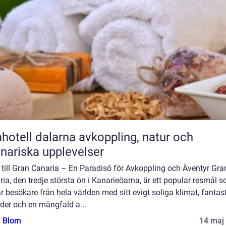
ll dalarna avkoppling, natur och
inariska upplevelser
till Gran Canaria – En Paradisö för Avkoppling och Äventyr Gra
ia, den tredje största ön i Kanarieöarna, är ett popular resmål 
r besökare från hela världen med sitt evigt soliga klimat, fantas
der och en mångfald a...
a Blom
14 maj