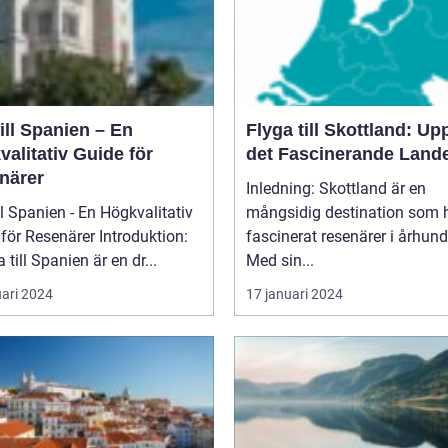
ill Spanien – En
Flyga till Skottland: Up
alitativ Guide för
det Fascinerande Land
närer
Inledning: Skottland är en
ll Spanien - En Högkvalitativ
mångsidig destination som 
Resenärer Introduktion:
fascinerat resenärer i århun
 till Spanien är en dr...
Med sin...
uari 2024
17 januari 2024