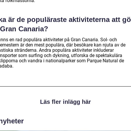
sta folkmassorna.
ka är de populäraste aktiviteterna att g
 Gran Canaria?
inns en rad populära aktiviteter på Gran Canaria. Sol- och
emestern är den mest populära, där besökare kan njuta av de
stiska stränderna. Andra populära aktiviteter inkluderar
ensporter som surfing och dykning, utforska de spektakulära
klipporna och vandra i nationalparker som Parque Natural de
adaba.
Läs fler inlägg här
 nyheter