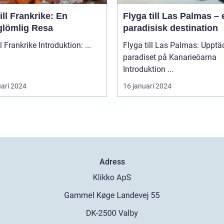
ill Frankrike: En
Flyga till Las Palmas – 
glömlig Resa
paradisisk destination
Åka till Frankrike Introduktion: ...
Flyga till Las Palmas: Upptä
paradiset på Kanarieöarna
Introduktion ...
uari 2024
16 januari 2024
Adress