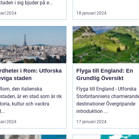
Staden i sig bjuder på e...
uari 2024
18 januari 2024
rdheter i Rom: Utforska
Flyga till England: En
eviga staden
Grundlig Översikt
Flyga till England - Utforska
taden, är en stad som är rik
Storbritanniens charmerand
toria, kultur och vackra
destinationer Övergripande
...
introduktion ...
uari 2024
17 januari 2024