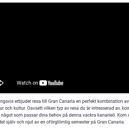
ngsvis erbjuder resa till Gran Canaria en perfekt kombination av
ur och kultur. Oavsett vilken typ av resa du är intresserad av, k
ta något som passar dina behov på denna vackra kanarieö. Kom 
det själv och njut av en oförglömlig semester på Gran Canaria.