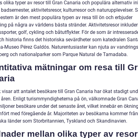
s olika typer av resor till Gran Canaria och populära alternativ i
 badsemester, aktivitetsresor, kulturresor och naturupplevelser. S
stern är den mest populära typen av resa till ön och erbjuder
ng på några av världens bästa stränder. Aktivitetsresor inkluder
sporter, golf, cykling och båtutflykter. För de som är intresserad
och historia finns det historiska sevärdheter som katedralen San
a-Museo Pérez Galdós. Naturentusiaster kan njuta av vandrings
erg och nationalparker som Parque Natural de Tamadaba.
titativa mätningar om resa till G
aria
k visar att antalet besökare till Gran Canaria har ökat stadigt un
 åren. Enligt turismmyndigheterna på ön, välkomnade Gran Can
miljoner besökare under det senaste året, vilket innebär en ökni
fört med föregående år. Majoriteten av besökarna kommer från
ska länder som Storbritannien, Tyskland och Skandinavien.
lnader mellan olika typer av resor 