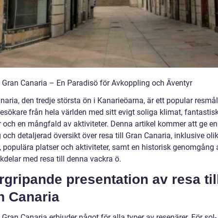
ll Gran Canaria – En Paradisö för Avkoppling och Äventyr
aria, den tredje största ön i Kanarieöarna, är ett popular resmå
esökare från hela världen med sitt evigt soliga klimat, fantastis
r och en mångfald av aktiviteter. Denna artikel kommer att ge en
 och detaljerad översikt över resa till Gran Canaria, inklusive oli
, populära platser och aktiviteter, samt en historisk genomgång a
kdelar med resa till denna vackra ö.
gripande presentation av resa til
n Canaria
l Gran Canaria erbjuder något för alla typer av resenärer. För sol