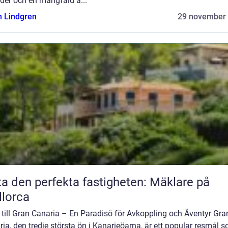
der och en mångfald a...
n Lindgren
29 november
ta den perfekta fastigheten: Mäklare på
lorca
till Gran Canaria – En Paradisö för Avkoppling och Äventyr Gra
ia, den tredje största ön i Kanarieöarna, är ett popular resmål 