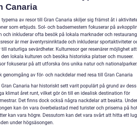
n Canaria
 typerna av resor till Gran Canaria skiljer sig främst åt i aktivitet
ioner som erbjuds. Sol- och badsemestern fokuserar på avkoppli
n och inkluderar ofta besök på lokala marknader och restaurang
tsresor är mer äventyrsinriktade och inkluderar sportaktiviteter o
r till naturliga sevärdheter. Kulturresor ger resenärer möjlighet att
 den lokala kulturen och besöka historiska platser och museer.
sor fokuserar på att utforska öns unika natur och nationalparker
sk genomgång av för- och nackdelar med resa till Gran Canaria
l Gran Canaria har historiskt sett varit populärt på grund av dess
a klimat året runt, vilket gör ön till en idealisk destination för
emestrar. Det finns dock också några nackdelar att beakta. Unde
ngen kan ön vara överbelastad med turister och priserna på hot
etter kan vara högre. Dessutom kan det vara svårt att hitta ett lug
nden under högsäsongen.