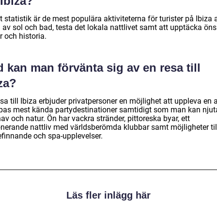
Ibiza?
t statistik är de mest populära aktiviteterna för turister på Ibiza a
 av sol och bad, testa det lokala nattlivet samt att upptäcka öns
r och historia.
 kan man förvänta sig av en resa till
za?
sa till Ibiza erbjuder privatpersoner en möjlighet att uppleva en 
pas mest kända partydestinationer samtidigt som man kan njut
hav och natur. Ön har vackra stränder, pittoreska byar, ett
nerande nattliv med världsberömda klubbar samt möjligheter til
efinnande och spa-upplevelser.
Läs fler inlägg här