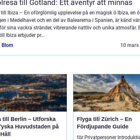
lresa till Gotland: Ett äventyr att minnas
till Ibiza – En oförglömlig upplevelse på en magisk ö Ibiza, en ö
en i Medelhavet och en del av Balearerna i Spanien, är känd vä
för sina vackra stränder, vibrerande nattliv och unika atmosfär. 
ill Ibiza erbjuder pr...
a Blom
10 mars
 till Berlin – Utforska
Flyga till Zürich – En
Tyska Huvudstaden på
Fördjupande Guide
Håll