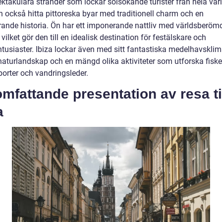
ektakulära stränder som lockar solsökande turister från hela vär
 också hitta pittoreska byar med traditionell charm och en
ande historia. Ön har ett imponerande nattliv med världsberöm
 vilket gör den till en idealisk destination för festälskare och
tusiaster. Ibiza lockar även med sitt fantastiska medelhavsklim
naturlandskap och en mängd olika aktiviteter som utforska fiske
porter och vandringsleder.
mfattande presentation av resa ti
a