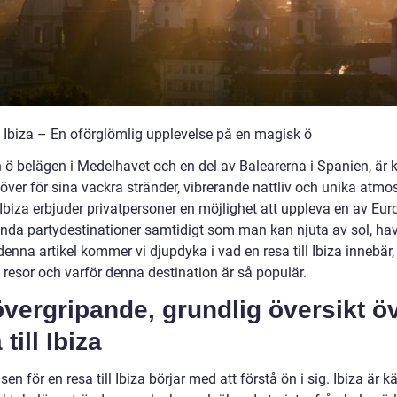
ll Ibiza – En oförglömlig upplevelse på en magisk ö
n ö belägen i Medelhavet och en del av Balearerna i Spanien, är 
över för sina vackra stränder, vibrerande nattliv och unika atmos
l Ibiza erbjuder privatpersoner en möjlighet att uppleva en av Eu
nda partydestinationer samtidigt som man kan njuta av sol, ha
 denna artikel kommer vi djupdyka i vad en resa till Ibiza innebär,
 resor och varför denna destination är så populär.
vergripande, grundlig översikt ö
 till Ibiza
sen för en resa till Ibiza börjar med att förstå ön i sig. Ibiza är k