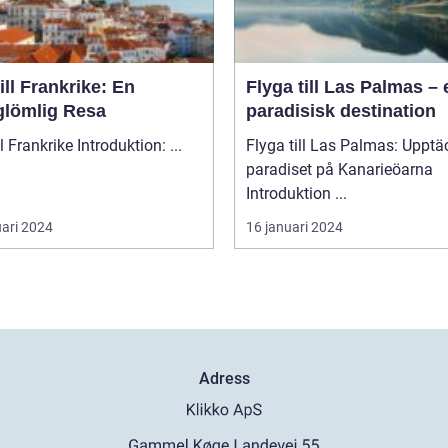
ill Frankrike: En
Flyga till Las Palmas – 
glömlig Resa
paradisisk destination
Åka till Frankrike Introduktion: ...
Flyga till Las Palmas: Upptä
paradiset på Kanarieöarna
Introduktion ...
uari 2024
16 januari 2024
Adress