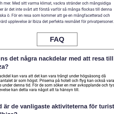
ch mer. Med sitt varma klimat, vackra stränder och mångsidiga
ter är det inte svårt att förstå varför så många flockas till denna
iska ö. För en resa som kommer att ge en mångfacetterad och
rd upplevelse är Ibiza det perfekta resmålet för privatpersoner.
FAQ
ns det några nackdelar med att resa till
za?
ackdel kan vara att det kan vara trångt under högsäsong då
tantalet är som högst. Priserna på hotell och flyg kan också var
e under denna tid. För de som söker en mer avkopplande och tys
velse kan detta vara något att ta hänsyn till.
 är de vanligaste aktiviteterna för turis