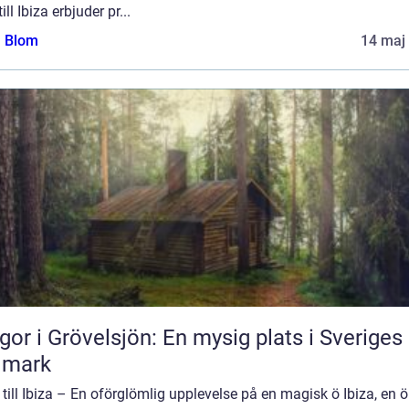
ill Ibiza erbjuder pr...
a Blom
14 maj
gor i Grövelsjön: En mysig plats i Sveriges
dmark
till Ibiza – En oförglömlig upplevelse på en magisk ö Ibiza, en ö