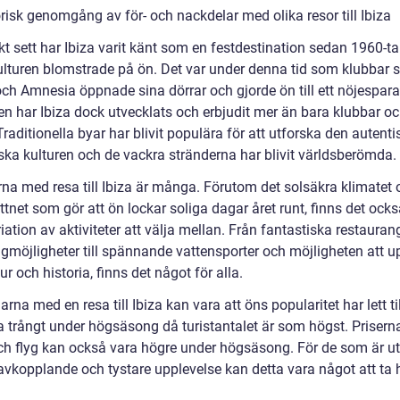
risk genomgång av för- och nackdelar med olika resor till Ibiza
kt sett har Ibiza varit känt som en festdestination sedan 1960-ta
ulturen blomstrade på ön. Det var under denna tid som klubbar
ch Amnesia öppnade sina dörrar och gjorde ön till ett nöjespara
en har Ibiza dock utvecklats och erbjudit mer än bara klubbar o
 Traditionella byar har blivit populära för att utforska den autent
ska kulturen och de vackra stränderna har blivit världsberömda.
rna med resa till Ibiza är många. Förutom det solsäkra klimatet 
ttnet som gör att ön lockar soliga dagar året runt, finns det ock
iation av aktiviteter att välja mellan. Från fantastiska restauran
gmöjligheter till spännande vattensporter och möjligheten att 
ur och historia, finns det något för alla.
rna med en resa till Ibiza kan vara att öns popularitet har lett til
a trångt under högsäsong då turistantalet är som högst. Prisern
och flyg kan också vara högre under högsäsong. För de som är ut
avkopplande och tystare upplevelse kan detta vara något att ta