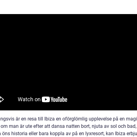
ngsvis är en resa till Ibiza en oförglömlig upplevelse på en magi
om man är ute efter att dansa natten bort, njuta av sol och bad,
 öns historia eller bara koppla av på en lyxresort, kan Ibiza erbju