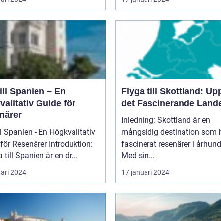
ill Spanien – En
Flyga till Skottland: Up
alitativ Guide för
det Fascinerande Land
närer
Inledning: Skottland är en
ll Spanien - En Högkvalitativ
mångsidig destination som 
Resenärer Introduktion:
fascinerat resenärer i århun
 till Spanien är en dr...
Med sin...
uari 2024
17 januari 2024