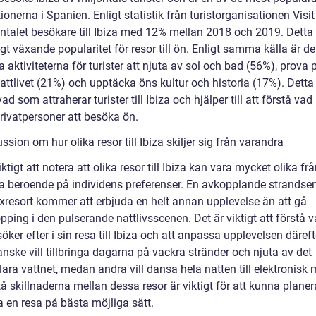
ionerna i Spanien. Enligt statistik från turistorganisationen Visit 
ntalet besökare till Ibiza med 12% mellan 2018 och 2019. Detta 
gt växande popularitet för resor till ön. Enligt samma källa är d
 aktiviteterna för turister att njuta av sol och bad (56%), prova 
attlivet (21%) och upptäcka öns kultur och historia (17%). Detta
vad som attraherar turister till Ibiza och hjälper till att förstå va
rivatpersoner att besöka ön.
ssion om hur olika resor till Ibiza skiljer sig från varandra
iktigt att notera att olika resor till Ibiza kan vara mycket olika fr
a beroende på individens preferenser. En avkopplande strandse
yxresort kommer att erbjuda en helt annan upplevelse än att gå
ping i den pulserande nattlivsscenen. Det är viktigt att förstå v
söker efter i sin resa till Ibiza och att anpassa upplevelsen däreft
nske vill tillbringa dagarna på vackra stränder och njuta av det
klara vattnet, medan andra vill dansa hela natten till elektronisk 
tå skillnaderna mellan dessa resor är viktigt för att kunna plane
 en resa på bästa möjliga sätt.