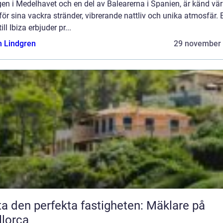
en i Medelhavet och en del av Balearerna i Spanien, är känd vä
för sina vackra stränder, vibrerande nattliv och unika atmosfär. 
ill Ibiza erbjuder pr...
n Lindgren
29 november
ta den perfekta fastigheten: Mäklare på
lorca