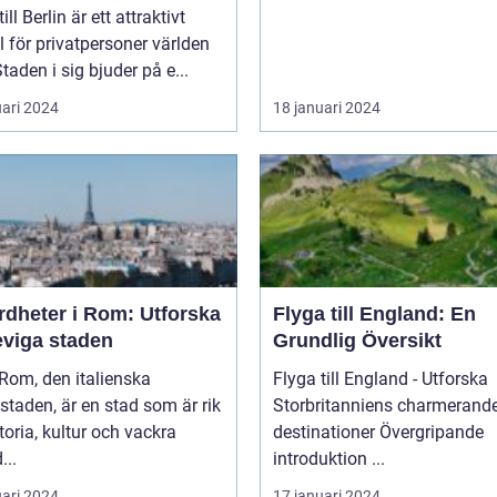
ill Berlin är ett attraktivt
 för privatpersoner världen
Staden i sig bjuder på e...
uari 2024
18 januari 2024
rdheter i Rom: Utforska
Flyga till England: En
eviga staden
Grundlig Översikt
Flyga till England - Utforska
taden, är en stad som är rik
Storbritanniens charmerand
toria, kultur och vackra
destinationer Övergripande
...
introduktion ...
uari 2024
17 januari 2024