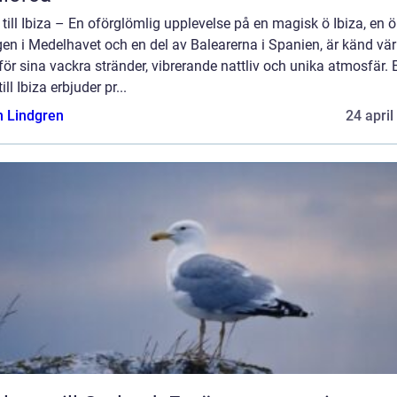
till Ibiza – En oförglömlig upplevelse på en magisk ö Ibiza, en ö
en i Medelhavet och en del av Balearerna i Spanien, är känd vä
för sina vackra stränder, vibrerande nattliv och unika atmosfär. 
ill Ibiza erbjuder pr...
n Lindgren
24 april