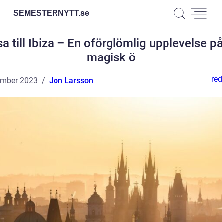
SEMESTERNYTT.
se
a till Ibiza – En oförglömlig upplevelse p
magisk ö
red
ember 2023
Jon Larsson