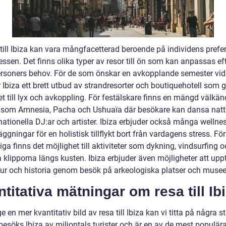
 till Ibiza kan vara mångfacetterad beroende på individens prefe
essen. Det finns olika typer av resor till ön som kan anpassas ef
ersoners behov. För de som önskar en avkopplande semester vid
 Ibiza ett brett utbud av strandresorter och boutiquehotell som g
et till lyx och avkoppling. För festälskare finns en mängd välkä
 som Amnesia, Pacha och Ushuaïa där besökare kan dansa natt
ernationella DJ:ar och artister. Ibiza erbjuder också många wellne
ggningar för en holistisk tillflykt bort från vardagens stress. För
iga finns det möjlighet till aktiviteter som dykning, vindsurfing 
a klipporna längs kusten. Ibiza erbjuder även möjligheter att up
tur och historia genom besök på arkeologiska platser och musee
titativa mätningar om resa till Ib
ge en mer kvantitativ bild av resa till Ibiza kan vi titta på några st
besöks Ibiza av miljontals turister och är en av de mest populär