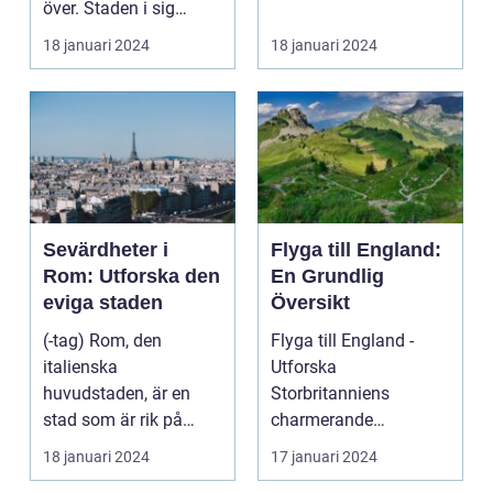
över. Staden i sig
bjuder på e...
18 januari 2024
18 januari 2024
Sevärdheter i
Flyga till England:
Rom: Utforska den
En Grundlig
eviga staden
Översikt
(-tag) Rom, den
Flyga till England -
italienska
Utforska
huvudstaden, är en
Storbritanniens
stad som är rik på
charmerande
historia, kultur och
destinationer
18 januari 2024
17 januari 2024
vackra sevärd...
Övergripande