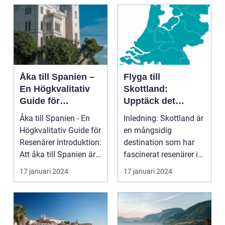
introduktion ...
Åka till Spanien –
Flyga till
En Högkvalitativ
Skottland:
Guide för
Upptäck det
Resenärer
Fascinerande
Åka till Spanien - En
Inledning: Skottland är
Landet
Högkvalitativ Guide för
en mångsidig
Resenärer Introduktion:
destination som har
Att åka till Spanien är
fascinerat resenärer i
en dr...
århundraden. Med
17 januari 2024
17 januari 2024
sin...