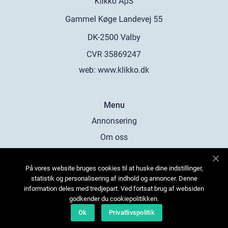
web:
www.klikko.dk
Menu
Annonsering
Om oss
Cookies
På vores website bruges cookies til at huske dine indstillinger,
Kontakta oss
statistik og personalisering af indhold og annoncer. Denne
Sitemap
information deles med tredjepart. Ved fortsat brug af websiden
godkender du cookiepolitikken.
Ok
Privatlivspolitik