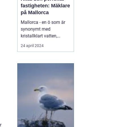
fastigheten: Mäklare
på Mallorca
Mallorca - en ö som är
synonymt med
kristallklart vatten,
varma solstrålar,
24 april 2024
maleriska
bergslandskap och livligt
nattliv. Denna spanska ö
har blivit en älskad plats
för både semesterfirare
och dem som söker en...
r