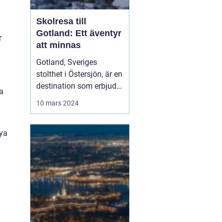
Skolresa till
Gotland: Ett äventyr
r
att minnas
Gotland, Sveriges
stolthet i Östersjön, är en
destination som erbjuder
a
något för elever i alla
10 mars 2024
åldrar. Denna ö, rik på
historia, kultur och
nya
naturlig skönhet, är ett
populärt val för skolr...