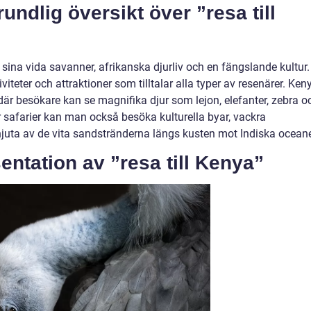
undlig översikt över ”resa till
r sina vida savanner, afrikanska djurliv och en fängslande kultur.
viteter och attraktioner som tilltalar alla typer av resenärer. Ken
 där besökare kan se magnifika djur som lejon, elefanter, zebra o
er safarier kan man också besöka kulturella byar, vackra
 njuta av de vita sandstränderna längs kusten mot Indiska ocean
ntation av ”resa till Kenya”