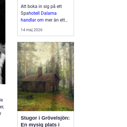
upplevelser
Att boka in sig på ett
Spa
hotell Dalarna
handlar om
mer än ett
varmt bad och en skön
14 maj 2026
säng. Många söker en
plats där vardagen
tystnar, kroppen får
återhämta sig och
sinnena fylls av nya
intryck. I Dalarna möts
gäster...
de
er,
r
Stugor i Grövelsjön:
En mysig plats i