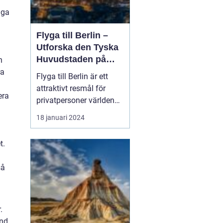
iga
Flyga till Berlin –
Utforska den Tyska
Huvudstaden på
n
Nära Håll
ra
Flyga till Berlin är ett
attraktivt resmål för
era
privatpersoner världen
över. Staden i sig bjuder
18 januari 2024
på en rik historia,
spännande kultur och
t.
många sevärdheter. I
denna artikel kommer vi
så
att ge dig en grundlig
översikt över att resa till
Berlin, presenter...
.
und