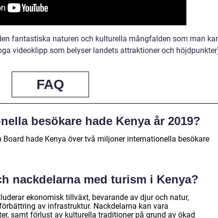
i den fantastiska naturen och kulturella mångfalden som man ka
foga videoklipp som belyser landets attraktioner och höjdpunkter
FAQ
onella besökare hade Kenya år 2019?
m Board hade Kenya över två miljoner internationella besökare
och nackdelarna med turism i Kenya?
uderar ekonomisk tillväxt, bevarande av djur och natur,
örbättring av infrastruktur. Nackdelarna kan vara
er, samt förlust av kulturella traditioner på grund av ökad