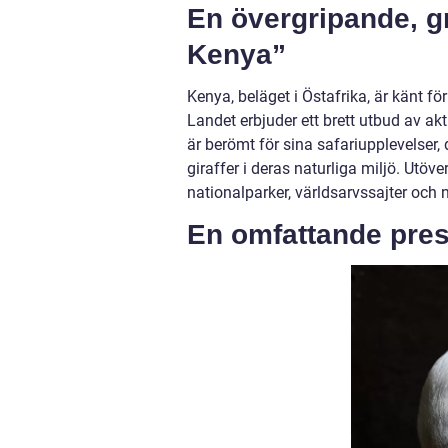
En övergripande, gr
Kenya”
Kenya, beläget i Östafrika, är känt fö
Landet erbjuder ett brett utbud av akti
är berömt för sina safariupplevelser,
giraffer i deras naturliga miljö. Utöv
nationalparker, världsarvssajter och
En omfattande prese