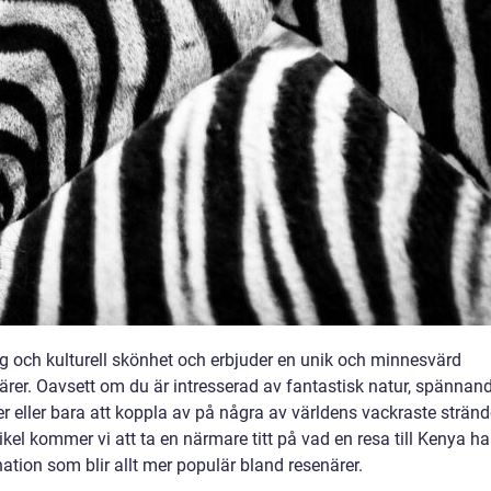
lig och kulturell skönhet och erbjuder en unik och minnesvärd
närer. Oavsett om du är intresserad av fantastisk natur, spännan
oner eller bara att koppla av på några av världens vackraste stränd
tikel kommer vi att ta en närmare titt på vad en resa till Kenya ha
nation som blir allt mer populär bland resenärer.