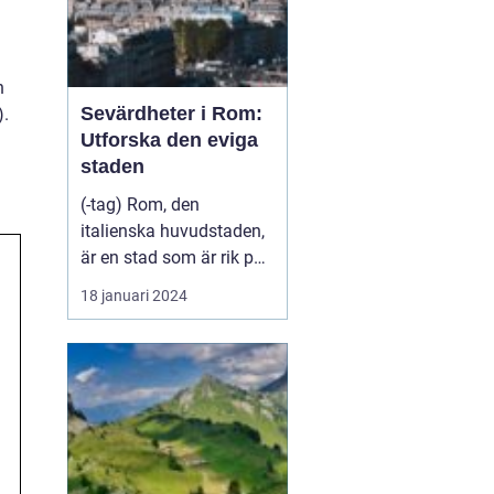
n
Sevärdheter i Rom:
).
Utforska den eviga
staden
(-tag) Rom, den
italienska huvudstaden,
är en stad som är rik på
historia, kultur och
18 januari 2024
vackra sevärdheter. Att
besöka Rom är som att
stappla genom tiden och
uppleva livet under det
antika romerska
imperiet. Från kolossala
ruiner till vackra