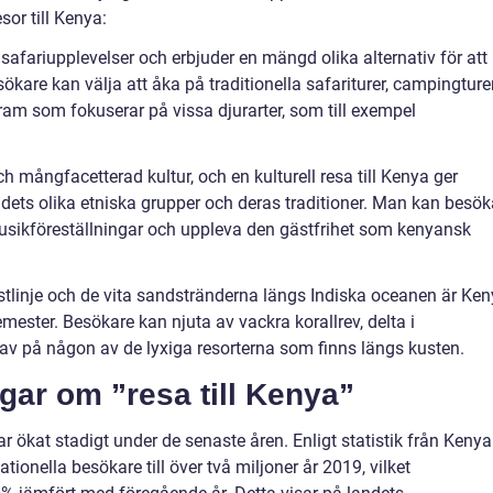
sor till Kenya:
 safariupplevelser och erbjuder en mängd olika alternativ för att
ökare kan välja att åka på traditionella safariturer, campingture
ogram som fokuserar på vissa djurarter, som till exempel
och mångfacetterad kultur, och en kulturell resa till Kenya ger
ndets olika etniska grupper och deras traditioner. Man kan besök
 musikföreställningar och uppleva den gästfrihet som kenyansk
ustlinje och de vita sandstränderna längs Indiska oceanen är Ke
mester. Besökare kan njuta av vackra korallrev, delta i
la av på någon av de lyxiga resorterna som finns längs kusten.
gar om ”resa till Kenya”
r ökat stadigt under de senaste åren. Enligt statistik från Kenya
ionella besökare till över två miljoner år 2019, vilket