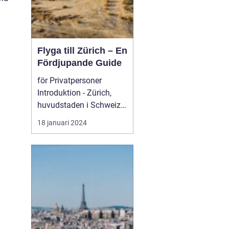
Flyga till Zürich – En
Fördjupande Guide
för Privatpersoner
Introduktion - Zürich,
huvudstaden i Schweiz,
är inte bara känt för s...
18 januari 2024