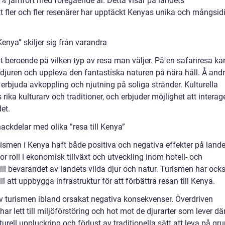
% jämfört med föregående år. Detta visar på landets
tt fler och fler resenärer har upptäckt Kenyas unika och mångsid
Kenya” skiljer sig från varandra
rt beroende på vilken typ av resa man väljer. På en safariresa ka
-djuren och uppleva den fantastiska naturen på nära håll. Å and
erbjuda avkoppling och njutning på soliga stränder. Kulturella
 rika kulturarv och traditioner, och erbjuder möjlighet att interag
et.
ackdelar med olika ”resa till Kenya”
ismen i Kenya haft både positiva och negativa effekter på lande
r roll i ekonomisk tillväxt och utveckling inom hotell- och
till bevarandet av landets vilda djur och natur. Turismen har ock
l att uppbygga infrastruktur för att förbättra resan till Kenya.
v turismen ibland orsakat negativa konsekvenser. Överdriven
lett till miljöförstöring och hot mot de djurarter som lever där
rell uppluckring och förlust av traditionella sätt att leva på gr