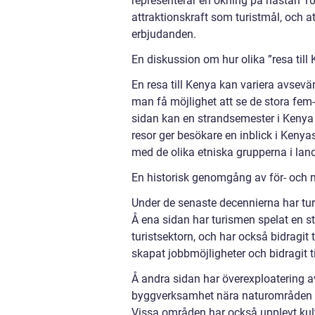
representerar en ökning på nästan 10
attraktionskraft som turistmål, och a
erbjudanden.
En diskussion om hur olika ”resa till 
En resa till Kenya kan variera avsevä
man få möjlighet att se de stora fem
sidan kan en strandsemester i Kenya 
resor ger besökare en inblick i Kenyas
med de olika etniska grupperna i land
En historisk genomgång av för- och n
Under de senaste decennierna har tur
Å ena sidan har turismen spelat en sto
turistsektorn, och har också bidragit 
skapat jobbmöjligheter och bidragit til
Å andra sidan har överexploatering a
byggverksamhet nära naturområden har 
Vissa områden har också upplevt kultu