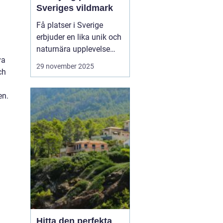
Sveriges vildmark
Få platser i Sverige
erbjuder en lika unik och
naturnära upplevelse
ya
som stugor i Grövelsjön.
29 november 2025
ch
Med sina majestätiska
fjäll och vidsträckta
en.
landskap är Grövelsjön
en attraktion för alla
som sö...
Hitta den perfekta