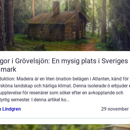
gor i Grövelsjön: En mysig plats i Sveriges
dmark
duktion: Madeira är en liten önation belägen i Atlanten, känd för
rsköna landskap och härliga klimat. Denna isolerade ö erbjuder 
 upplevelse för resenärer som söker efter en avkopplande och
yrlig semester. I denna artikel ko...
n Lindgren
29 november