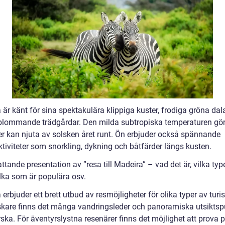
är känt för sina spektakulära klippiga kuster, frodiga gröna dal
blommande trädgårdar. Den milda subtropiska temperaturen gör
er kan njuta av solsken året runt. Ön erbjuder också spännande
ktiviteter som snorkling, dykning och båtfärder längs kusten.
tande presentation av ”resa till Madeira” – vad det är, vilka ty
ilka som är populära osv.
erbjuder ett brett utbud av resmöjligheter för olika typer av turis
skare finns det många vandringsleder och panoramiska utsiktsp
rska. För äventyrslystna resenärer finns det möjlighet att prova 