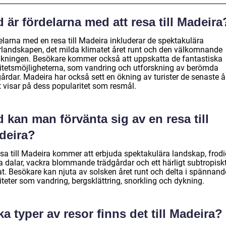
 är fördelarna med att resa till Madeira
elarna med en resa till Madeira inkluderar de spektakulära
rlandskapen, det milda klimatet året runt och den välkomnande
lkningen. Besökare kommer också att uppskatta de fantastiska
vitetsmöjligheterna, som vandring och utforskning av berömda
årdar. Madeira har också sett en ökning av turister de senaste å
t visar på dess popularitet som resmål.
 kan man förvänta sig av en resa till
deira?
esa till Madeira kommer att erbjuda spektakulära landskap, frod
a dalar, vackra blommande trädgårdar och ett härligt subtropisk
at. Besökare kan njuta av solsken året runt och delta i spännand
iteter som vandring, bergsklättring, snorkling och dykning.
ka typer av resor finns det till Madeira?