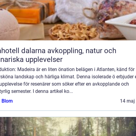
ll dalarna avkoppling, natur och
inariska upplevelser
duktion: Madeira är en liten önation belägen i Atlanten, känd för
rsköna landskap och härliga klimat. Denna isolerade ö erbjuder 
 upplevelse för resenärer som söker efter en avkopplande och
yrlig semester. I denna artikel ko...
a Blom
14 maj