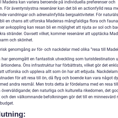
ll Madeira kan variera beroende på individuella preferenser och
n. För äventyrslystna resenärer kan det bli en actionfylld resa m
de vandringar och adrenalinfyllda bergsaktiviteter. För naturäl
 bli en chans att utforska Madeiras mångfaldiga flora och fauna
er avkoppling kan resan bli en möjlighet att njuta av sol och ba
kra stränder. Oavsett vilket, kommer resenärer att upptäcka Mad
harm och skönhet.
orisk genomgång av för- och nackdelar med olika ”resa till Madei
 har genomgått en fantastisk utveckling som turistdestination 
årtiondena. Öns infrastruktur har förbättrats, vilket gör det enkla
 att utforska och uppleva allt som ön har att erbjuda. Nackdelar
tnaden för att resa till ön, då flyg och boende kan vara något d
 med andra resmål. Men trots detta är fördelarna med en resa til
 överväldigande; den naturliga och kulturella rikedomen, det go
t och den välkomnande befolkningen gör det till en minnesvärd 
 budget.
utning: