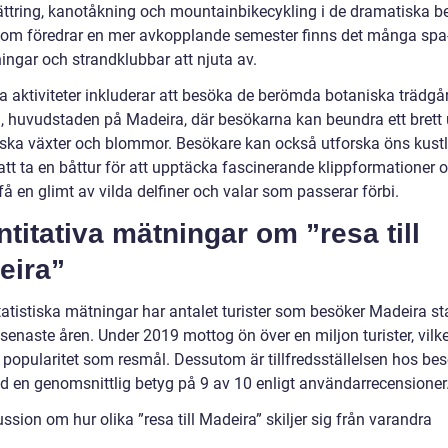
ättring, kanotåkning och mountainbikecykling i de dramatiska b
som föredrar en mer avkopplande semester finns det många spa
ingar och strandklubbar att njuta av.
a aktiviteter inkluderar att besöka de berömda botaniska trädgå
, huvudstaden på Madeira, där besökarna kan beundra ett brett
iska växter och blommor. Besökare kan också utforska öns kustl
tt ta en båttur för att upptäcka fascinerande klippformationer 
å en glimt av vilda delfiner och valar som passerar förbi.
titativa mätningar om ”resa till
eira”
tatistiska mätningar har antalet turister som besöker Madeira st
senaste åren. Under 2019 mottog ön över en miljon turister, vilke
 popularitet som resmål. Dessutom är tillfredsställelsen hos be
d en genomsnittlig betyg på 9 av 10 enligt användarrecensioner
ssion om hur olika ”resa till Madeira” skiljer sig från varandra