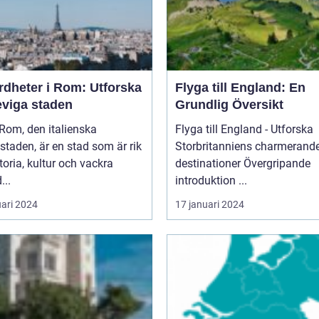
rdheter i Rom: Utforska
Flyga till England: En
eviga staden
Grundlig Översikt
Flyga till England - Utforska
taden, är en stad som är rik
Storbritanniens charmerand
toria, kultur och vackra
destinationer Övergripande
...
introduktion ...
uari 2024
17 januari 2024