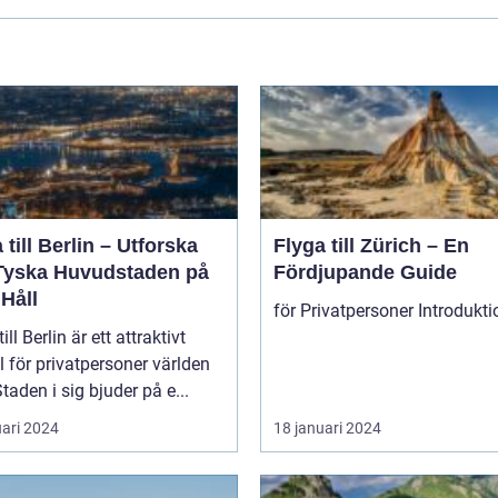
 till Berlin – Utforska
Flyga till Zürich – En
Tyska Huvudstaden på
Fördjupande Guide
Håll
ill Berlin är ett attraktivt
 för privatpersoner världen
Staden i sig bjuder på e...
uari 2024
18 januari 2024