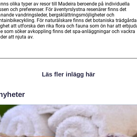
inns olika typer av resor till Madeira beroende på individuella
ssen och preferenser. För äventyrslystna resenärer finns det
nande vandringsleder, bergsklättringsmöjligheter och
tainbikecykling. För naturälskare finns det botaniska trädgårda
ghet att utforska den rika flora och fauna som ön har att erbjud
de som söker avkoppling finns det spa-anläggningar och vackra
der att njuta av.
Läs fler inlägg här
 nyheter