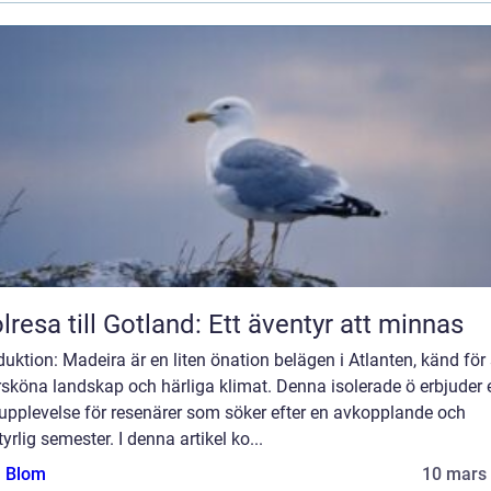
lresa till Gotland: Ett äventyr att minnas
duktion: Madeira är en liten önation belägen i Atlanten, känd för
rsköna landskap och härliga klimat. Denna isolerade ö erbjuder 
 upplevelse för resenärer som söker efter en avkopplande och
yrlig semester. I denna artikel ko...
a Blom
10 mars