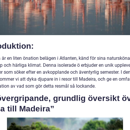
oduktion:
är en liten önation belägen i Atlanten, känd för sina natursköna
p och härliga klimat. Denna isolerade ö erbjuder en unik uppleve
er som söker efter en avkopplande och äventyrlig semester. I de
kommer vi att dyka djupare in i resor till Madeira, och ge en omf
ation av vad som gör detta resmål så lockande.
vergripande, grundlig översikt ö
a till Madeira”