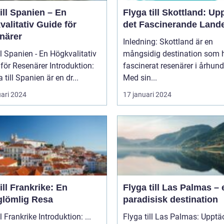
ill Spanien – En
Flyga till Skottland: Up
alitativ Guide för
det Fascinerande Land
närer
Inledning: Skottland är en
ll Spanien - En Högkvalitativ
mångsidig destination som 
Resenärer Introduktion:
fascinerat resenärer i århun
 till Spanien är en dr...
Med sin...
uari 2024
17 januari 2024
ill Frankrike: En
Flyga till Las Palmas – 
glömlig Resa
paradisisk destination
Åka till Frankrike Introduktion: ...
Flyga till Las Palmas: Upptä