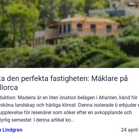
ta den perfekta fastigheten: Mäklare på
lorca
duktion: Madeira är en liten önation belägen i Atlanten, känd för
rsköna landskap och härliga klimat. Denna isolerade ö erbjuder 
 upplevelse för resenärer som söker efter en avkopplande och
yrlig semester. I denna artikel ko...
n Lindgren
24 april