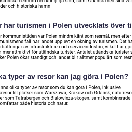
 historiska centrum och kungliga slott, samt Gdańsk med sina va
nder och historiska hamn.
 har turismen i Polen utvecklats över t
r kommunisttiden var Polen mindre känt som resmål, men efter
unismens fall har landet upplevt en ökning av turismen. Det har
förbättringar av infrastrukturen och serviceindustrin, vilket har gjo
 mer attraktivt för utländska turister. Antalet utländska turister
ker Polen ökar ständigt och landet blir alltmer populärt som res
ka typer av resor kan jag göra i Polen?
inns olika typer av resor som du kan göra i Polen, inklusive
sresor till platser som Warszawa, Kraków och Gdańsk, naturresor 
ser som Tatrabergen och Bialowieza-skogen, samt kombinerade 
omfattar både historia och natur.