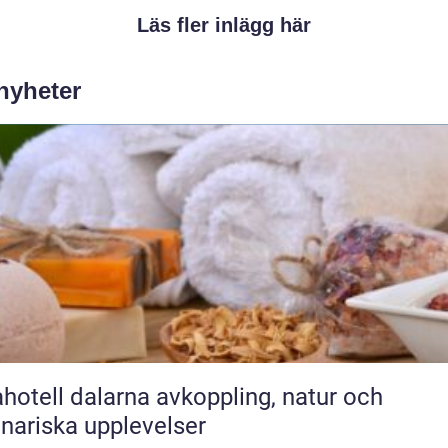
Läs fler inlägg här
 nyheter
ll dalarna avkoppling, natur och
inariska upplevelser