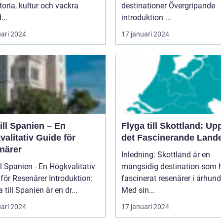
toria, kultur och vackra
destinationer Övergripande
...
introduktion ...
uari 2024
17 januari 2024
ill Spanien – En
Flyga till Skottland: Up
alitativ Guide för
det Fascinerande Land
närer
Inledning: Skottland är en
ll Spanien - En Högkvalitativ
mångsidig destination som 
Resenärer Introduktion:
fascinerat resenärer i århun
 till Spanien är en dr...
Med sin...
uari 2024
17 januari 2024