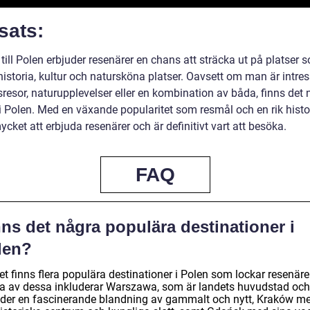
sats:
 till Polen erbjuder resenärer en chans att sträcka ut på platser 
historia, kultur och natursköna platser. Oavsett om man är intre
resor, naturupplevelser eller en kombination av båda, finns det 
 i Polen. Med en växande popularitet som resmål och en rik histo
cket att erbjuda resenärer och är definitivt vart att besöka.
FAQ
ns det några populära destinationer i
len?
et finns flera populära destinationer i Polen som lockar resenäre
a av dessa inkluderar Warszawa, som är landets huvudstad och
uder en fascinerande blandning av gammalt och nytt, Kraków m