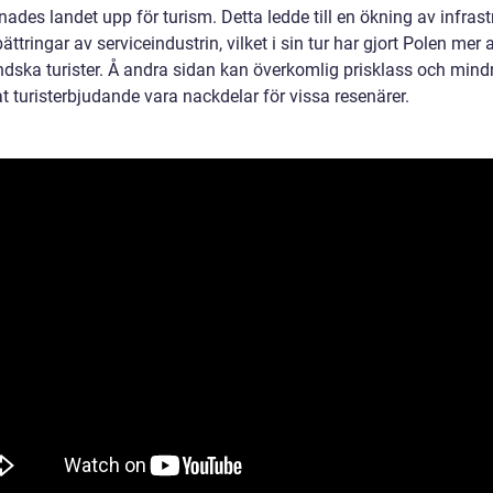
nades landet upp för turism. Detta ledde till en ökning av infrast
ättringar av serviceindustrin, vilket i sin tur har gjort Polen mer a
ändska turister. Å andra sidan kan överkomlig prisklass och mind
t turisterbjudande vara nackdelar för vissa resenärer.