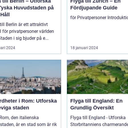
 till Berlin – Utforska
Flyga till Zürich – En
Tyska Huvudstaden på
Fördjupande Guide
Håll
ill Berlin är ett attraktivt
 för privatpersoner världen
Staden i sig bjuder på e...
uari 2024
18 januari 2024
rdheter i Rom: Utforska
Flyga till England: En
eviga staden
Grundlig Översikt
Flyga till England - Utforska
taden, är en stad som är rik
Storbritanniens charmerand