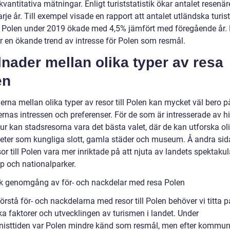
 kvantitativa mätningar. Enligt turiststatistik ökar antalet resenärer
rje år. Till exempel visade en rapport att antalet utländska turi
 Polen under 2019 ökade med 4,5% jämfört med föregående år. 
ar en ökande trend av intresse för Polen som resmål.
lnader mellan olika typer av resa
en
erna mellan olika typer av resor till Polen kan mycket väl bero p
rnas intressen och preferenser. För de som är intresserade av hi
ur kan stadsresorna vara det bästa valet, där de kan utforska ol
eter som kungliga slott, gamla städer och museum. Å andra si
or till Polen vara mer inriktade på att njuta av landets spektaku
p och nationalparker.
sk genomgång av för- och nackdelar med resa Polen
förstå för- och nackdelarna med resor till Polen behöver vi titta p
ka faktorer och utvecklingen av turismen i landet. Under
sttiden var Polen mindre känd som resmål, men efter kommu