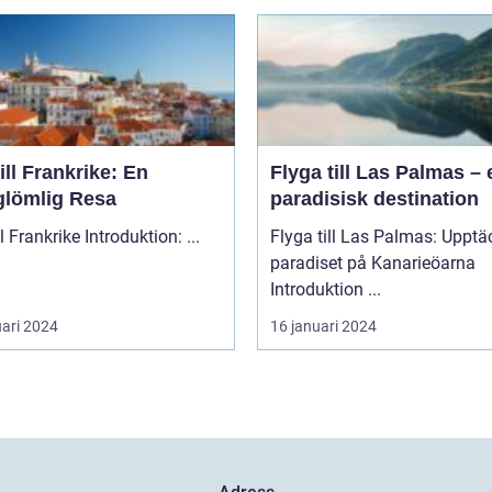
ill Frankrike: En
Flyga till Las Palmas – 
glömlig Resa
paradisisk destination
Åka till Frankrike Introduktion: ...
Flyga till Las Palmas: Upptä
paradiset på Kanarieöarna
Introduktion ...
uari 2024
16 januari 2024