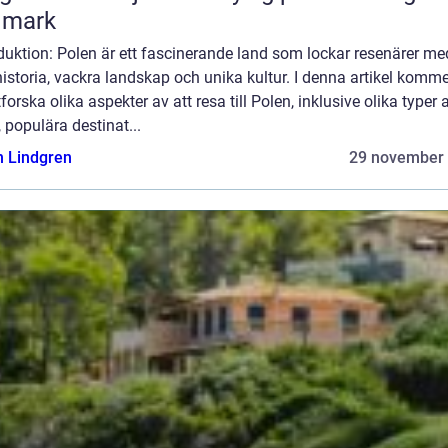
dmark
duktion: Polen är ett fascinerande land som lockar resenärer me
historia, vackra landskap och unika kultur. I denna artikel komme
tforska olika aspekter av att resa till Polen, inklusive olika typer 
, populära destinat...
n Lindgren
29 november