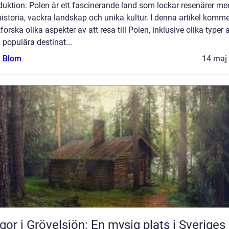
duktion: Polen är ett fascinerande land som lockar resenärer me
historia, vackra landskap och unika kultur. I denna artikel komme
tforska olika aspekter av att resa till Polen, inklusive olika typer 
, populära destinat...
a Blom
14 maj
gor i Grövelsjön: En mysig plats i Sveriges