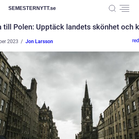
SEMESTERNYTT.
se
 till Polen: Upptäck landets skönhet och k
red
ber 2023
Jon Larsson