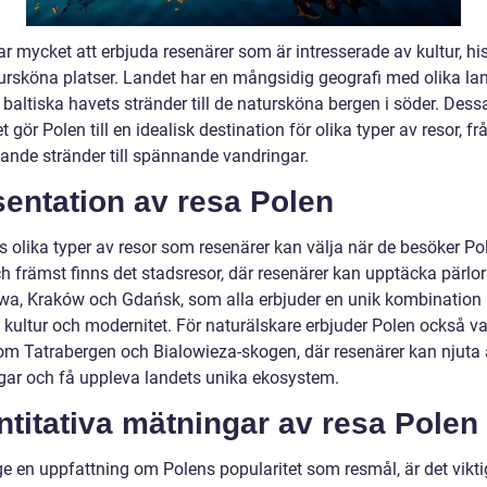
r mycket att erbjuda resenärer som är intresserade av kultur, his
ursköna platser. Landet har en mångsidig geografi med olika la
 baltiska havets stränder till de natursköna bergen i söder. Dess
et gör Polen till en idealisk destination för olika typer av resor, fr
ande stränder till spännande vandringar.
entation av resa Polen
s olika typer av resor som resenärer kan välja när de besöker Po
ch främst finns det stadsresor, där resenärer kan upptäcka pärlo
a, Kraków och Gdańsk, som alla erbjuder en unik kombination
, kultur och modernitet. För naturälskare erbjuder Polen också v
som Tatrabergen och Bialowieza-skogen, där resenärer kan njuta
gar och få uppleva landets unika ekosystem.
titativa mätningar av resa Polen
ge en uppfattning om Polens popularitet som resmål, är det viktig