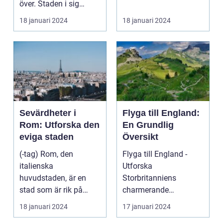
över. Staden i sig
bjuder på e...
18 januari 2024
18 januari 2024
Sevärdheter i
Flyga till England:
Rom: Utforska den
En Grundlig
eviga staden
Översikt
(-tag) Rom, den
Flyga till England -
italienska
Utforska
huvudstaden, är en
Storbritanniens
stad som är rik på
charmerande
historia, kultur och
destinationer
18 januari 2024
17 januari 2024
vackra sevärd...
Övergripande