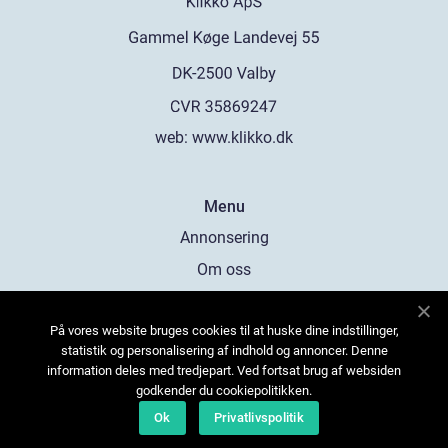
web:
www.klikko.dk
Menu
Annonsering
Om oss
Cookies
På vores website bruges cookies til at huske dine indstillinger,
Kontakta oss
statistik og personalisering af indhold og annoncer. Denne
Sitemap
information deles med tredjepart. Ved fortsat brug af websiden
godkender du cookiepolitikken.
Ok
Privatlivspolitik