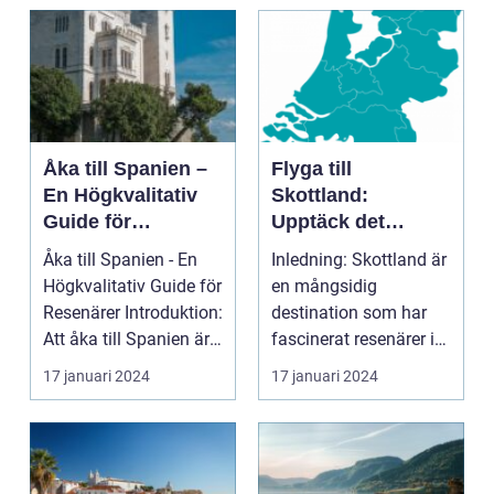
introduktion ...
Åka till Spanien –
Flyga till
En Högkvalitativ
Skottland:
Guide för
Upptäck det
Resenärer
Fascinerande
Åka till Spanien - En
Inledning: Skottland är
Landet
Högkvalitativ Guide för
en mångsidig
Resenärer Introduktion:
destination som har
Att åka till Spanien är
fascinerat resenärer i
en dr...
århundraden. Med
17 januari 2024
17 januari 2024
sin...