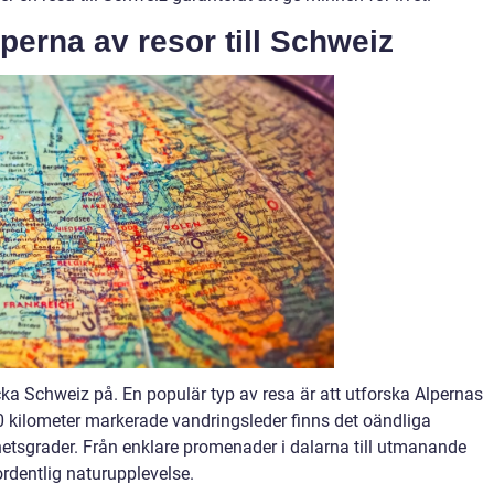
yperna av resor till Schweiz
cka Schweiz på. En populär typ av resa är att utforska Alpernas
 kilometer markerade vandringsleder finns det oändliga
ghetsgrader. Från enklare promenader i dalarna till utmanande
rdentlig naturupplevelse.