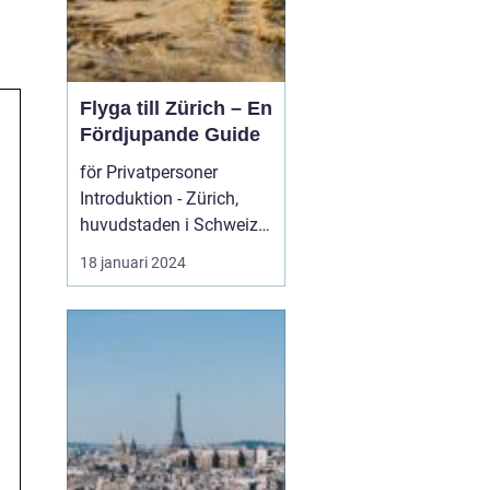
Flyga till Zürich – En
Fördjupande Guide
för Privatpersoner
Introduktion - Zürich,
huvudstaden i Schweiz,
är inte bara känt för s...
18 januari 2024