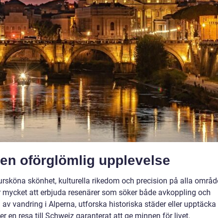
 en oförglömlig upplevelse
ursköna skönhet, kulturella rikedom och precision på alla områd
har mycket att erbjuda resenärer som söker både avkoppling och
 av vandring i Alperna, utforska historiska städer eller upptäcka
 resa till Schweiz garanterat att ge minnen för livet.