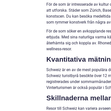
För de som är intresserade av kultur
att utforska. Städer som Zürich, Basel
konstscen. Du kan besöka medeltida 
som rymmer konstverk från några av
För de som söker en avkopplande resa
erbjuda. Med sina naturliga varma käl
återhämta sig och koppla av. Rhoned
wellness-resor.
Kvantitativa mätnin
Schweiz är en av de mest populära dest
Schweiz turistbyrå besökte över 12 mi
registrerades under sommarmånaderna
Vinterturismen är också populär i Sch
Skillnaderna mellan
Resor till Schweiz kan variera avseen