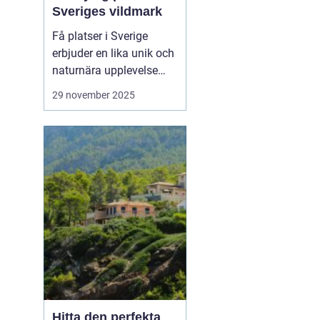
Sveriges vildmark
Få platser i Sverige
erbjuder en lika unik och
naturnära upplevelse
som stugor i Grövelsjön.
29 november 2025
Med sina majestätiska
fjäll och vidsträckta
landskap är Grövelsjön
en attraktion för alla
som sö...
Hitta den perfekta