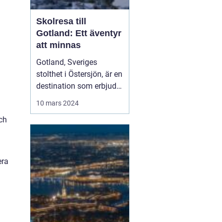
Skolresa till
Gotland: Ett äventyr
att minnas
Gotland, Sveriges
stolthet i Östersjön, är en
destination som erbjuder
något för elever i alla
10 mars 2024
h
åldrar. Denna ö, rik på
och
historia, kultur och
naturlig skönhet, är ett
populärt val för skolr...
era