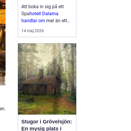
upplevelser
Att boka in sig på ett
Spa
hotell Dalarna
handlar om
mer än ett
varmt bad och en skön
14 maj 2026
säng. Många söker en
plats där vardagen
tystnar, kroppen får
återhämta sig och
sinnena fylls av nya
intryck. I Dalarna möts
gäster...
en.
Stugor i Grövelsjön:
En mysig plats i