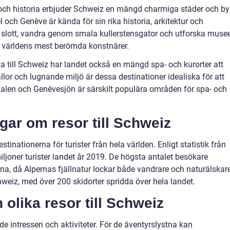
 och historia erbjuder Schweiz en mängd charmiga städer och by
 och Genève är kända för sin rika historia, arkitektur och
slott, vandra genom smala kullerstensgator och utforska muse
 världens mest berömda konstnärer.
 till Schweiz har landet också en mängd spa- och kurorter att
lor och lugnande miljö är dessa destinationer idealiska för att
alen och Genèvesjön är särskilt populära områden för spa- och
gar om resor till Schweiz
inationerna för turister från hela världen. Enligt statistik från
ljoner turister landet år 2019. De högsta antalet besökare
, då Alpernas fjällnatur lockar både vandrare och naturälskare
weiz, med över 200 skidorter spridda över hela landet.
 olika resor till Schweiz
de intressen och aktiviteter. För de äventyrslystna kan