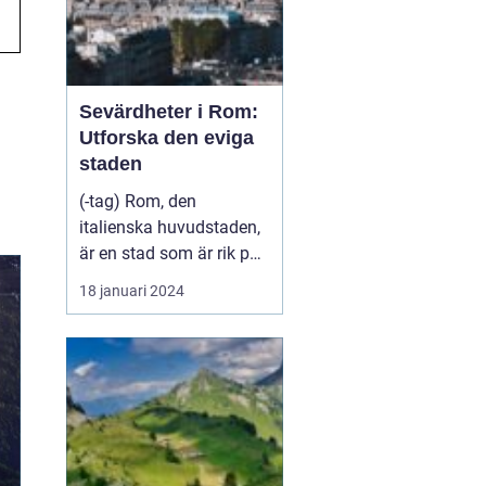
Sevärdheter i Rom:
Utforska den eviga
staden
(-tag) Rom, den
italienska huvudstaden,
är en stad som är rik på
historia, kultur och
18 januari 2024
vackra sevärdheter. Att
besöka Rom är som att
stappla genom tiden och
uppleva livet under det
antika romerska
imperiet. Från kolossala
ruiner till vackra