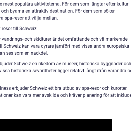
 mest populära aktiviteterna. För dem som längtar efter kultur
a och byarna en attraktiv destination. För dem som söker
a spa-resor att välja mellan.
 resor till Schweiz
ör vandrings- och skidturer är det omfattande och välmarkerade
till Schweiz kan vara dyrare jämfört med vissa andra europeiska
 kan ses som en nackdel.
 erbjuder Schweiz en rikedom av museer, historiska byggnader oc
issa historiska sevärdheter ligger relativt långt ifrån varandra 
ness erbjuder Schweiz ett bra utbud av spa-resor och kurorter.
ioner kan vara mer avskilda och kräver planering för att inklud