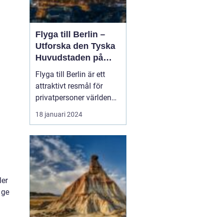
Flyga till Berlin –
Utforska den Tyska
Huvudstaden på
Nära Håll
Flyga till Berlin är ett
attraktivt resmål för
privatpersoner världen
över. Staden i sig bjuder
18 januari 2024
på en rik historia,
spännande kultur och
många sevärdheter. I
denna artikel kommer vi
att ge dig en grundlig
översikt över att resa till
ler
Berlin, presenter...
 ge