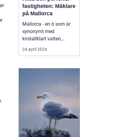
ar
fastigheten: Mäklare
på Mallorca
er
Mallorca - en ö som är
synonymt med
kristallklart vatten,
varma solstrålar,
24 april 2024
maleriska
bergslandskap och livligt
nattliv. Denna spanska ö
har blivit en älskad plats
för både semesterfirare
och dem som söker en...
.