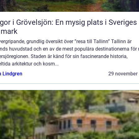
gor i Grövelsjön: En mysig plats i Sveriges
dmark
ergripande, grundlig översikt över ”resa till Tallinn” Tallinn är
ands huvudstad och en av de mest populära destinationerna för 
ersjöregionen. Staden är känd för sin fascinerande historia,
tida arkitektur och kosm...
n Lindgren
29 november