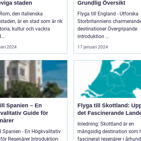
eviga staden
Grundlig Översikt
Flyga till England - Utforska
taden, är en stad som är rik
Storbritanniens charmerand
toria, kultur och vackra
destinationer Övergripande
...
introduktion ...
uari 2024
17 januari 2024
ill Spanien – En
Flyga till Skottland: Up
alitativ Guide för
det Fascinerande Land
närer
Inledning: Skottland är en
ll Spanien - En Högkvalitativ
mångsidig destination som 
Resenärer Introduktion:
fascinerat resenärer i århun