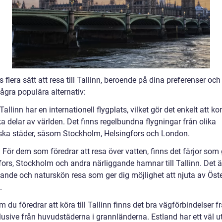
s flera sätt att resa till Tallinn, beroende på dina preferenser oc
ågra populära alternativ:
 Tallinn har en internationell flygplats, vilket gör det enkelt att 
ka delar av världen. Det finns regelbundna flygningar från olika
ska städer, såsom Stockholm, Helsingfors och London.
: För dem som föredrar att resa över vatten, finns det färjor som 
fors, Stockholm och andra närliggande hamnar till Tallinn. Det ä
ande och naturskön resa som ger dig möjlighet att njuta av Öst
.
Om du föredrar att köra till Tallinn finns det bra vägförbindelser f
klusive från huvudstäderna i grannländerna. Estland har ett väl u