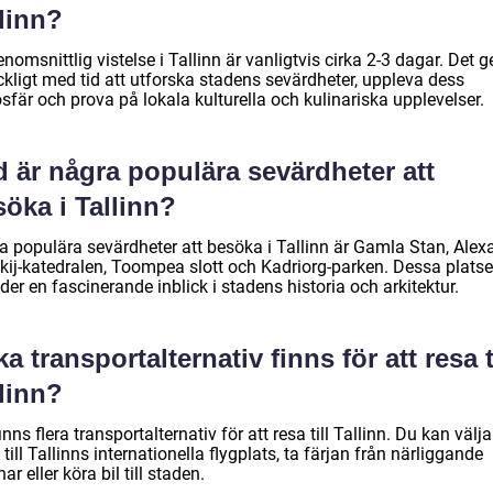
linn?
nomsnittlig vistelse i Tallinn är vanligtvis cirka 2-3 dagar. Det g
äckligt med tid att utforska stadens sevärdheter, uppleva dess
fär och prova på lokala kulturella och kulinariska upplevelser.
 är några populära sevärdheter att
öka i Tallinn?
a populära sevärdheter att besöka i Tallinn är Gamla Stan, Alex
kij-katedralen, Toompea slott och Kadriorg-parken. Dessa platse
der en fascinerande inblick i stadens historia och arkitektur.
ka transportalternativ finns för att resa t
linn?
inns flera transportalternativ för att resa till Tallinn. Du kan välja
 till Tallinns internationella flygplats, ta färjan från närliggande
r eller köra bil till staden.