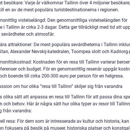
t besökare: Varje år välkomnar Tallinn över 4 miljoner besökare,
till en av de mest populära turistdestinationerna i regionen.
snittlig vistelselängd: Den genomsnittliga vistelselängden för
 i Tallinn är cirka 2-3 dagar. Detta ger tillräckligt med tid att u
 sevärdheter och atmosfär.
ära attraktioner: De mest populära sevärdheterna i Tallinn inklu
tan, Alexander Nevskij-katedralen, Toompea slott och Kadriorg-
snittskostnad: Kostnaden för en resa till Tallinn varierar beroe
eferenser och budget. För en genomsnittlig resenär uppgår kost
 och boende till cirka 200-300 euro per person för en helgresa.
ssion om hur olika ”resa till Tallinn” skiljer sig från varandra
s olika sätt att anpassa en resa till Tallinn för att passa dina sp
n och behov. Här är några sätt hur olika typer av resor till Tallin
ig från varandra:
ell resa: För dem som är intresserade av kultur och historia, kan
linn fokusera på besök på museer, historiska platser och konstgall