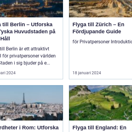
 till Berlin – Utforska
Flyga till Zürich – En
Tyska Huvudstaden på
Fördjupande Guide
Håll
ill Berlin är ett attraktivt
 för privatpersoner världen
Staden i sig bjuder på e...
uari 2024
18 januari 2024
rdheter i Rom: Utforska
Flyga till England: En