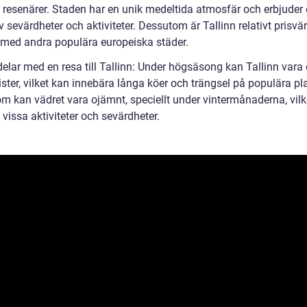
 resenärer. Staden har en unik medeltida atmosfär och erbjuder e
 sevärdheter och aktiviteter. Dessutom är Tallinn relativt prisvär
 med andra populära europeiska städer.
lar med en resa till Tallinn: Under högsäsong kan Tallinn vara ö
ster, vilket kan innebära långa köer och trängsel på populära pla
m kan vädret vara ojämnt, speciellt under vintermånaderna, vilk
vissa aktiviteter och sevärdheter.