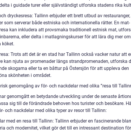
elta i guidade turer eller självständigt utforska stadens rika kult
ch dryckesresa: Tallinn erbjuder ett brett utbud av restauranger,
r som serverar både estniska och internationella rätter. En mat-
resa kan inkludera att provsmaka traditionell estnisk mat, utfor
inbarerna, eller delta i matlagningskurser för att lära dig mer o
 köket.
esa: Trots att det är en stad har Tallinn också vacker natur att e
e kan njuta av promenader längs strandpromenaden, utforska 
de skogarna eller ta en båttur på Östersjön för att uppleva den
öna skönheten i området.
risk genomgång av för- och nackdelar med olika ”resa till Tallin
 har genomgått en betydande utveckling under de senaste årtion
ssa sig till de förändrade behoven hos turister och besökare. Hä
r- och nackdelar med olika typer av resor till Tallinn:
ar med en resa till Tallinn: Tallinn erbjuder en fascinerande bla
ria och modernitet, vilket gör det till en intressant destination för