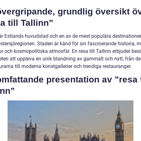
vergripande, grundlig översikt ö
a till Tallinn”
 är Estlands huvudstad och en av de mest populära destinationer
Östersjöregionen. Staden är känd för sin fascinerande historia, 
ur och kosmopolitiska atmosfär. En resa till Tallinn erbjuder bes
eten att uppleva en unik blandning av gammalt och nytt, från de
rarna till moderna konstgallerier och trendiga restauranger.
mfattande presentation av ”resa t
inn”