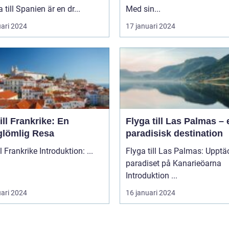
 till Spanien är en dr...
Med sin...
uari 2024
17 januari 2024
ill Frankrike: En
Flyga till Las Palmas – 
glömlig Resa
paradisisk destination
Åka till Frankrike Introduktion: ...
Flyga till Las Palmas: Upptä
paradiset på Kanarieöarna
Introduktion ...
uari 2024
16 januari 2024