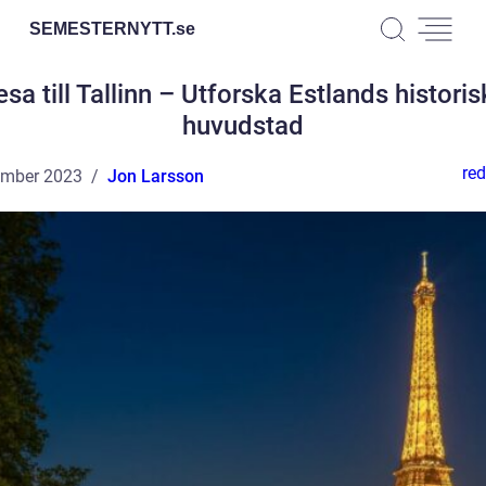
SEMESTERNYTT.
se
sa till Tallinn – Utforska Estlands histori
huvudstad
red
ember 2023
Jon Larsson