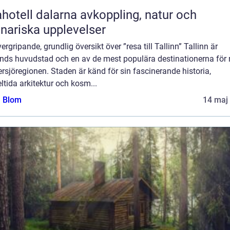
ll dalarna avkoppling, natur och
inariska upplevelser
ergripande, grundlig översikt över ”resa till Tallinn” Tallinn är
ands huvudstad och en av de mest populära destinationerna för 
ersjöregionen. Staden är känd för sin fascinerande historia,
tida arkitektur och kosm...
a Blom
14 maj