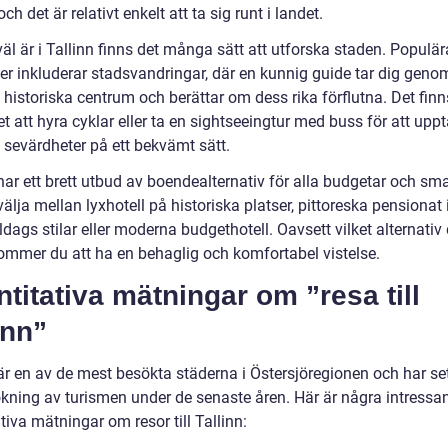
ch det är relativt enkelt att ta sig runt i landet.
äl är i Tallinn finns det många sätt att utforska staden. Populär
ter inkluderar stadsvandringar, där en kunnig guide tar dig geno
 historiska centrum och berättar om dess rika förflutna. Det fin
t att hyra cyklar eller ta en sightseeingtur med buss för att upp
 sevärdheter på ett bekvämt sätt.
har ett brett utbud av boendealternativ för alla budgetar och sm
älja mellan lyxhotell på historiska platser, pittoreska pensionat 
ags stilar eller moderna budgethotell. Oavsett vilket alternativ
 kommer du att ha en behaglig och komfortabel vistelse.
titativa mätningar om ”resa till
inn”
 är en av de mest besökta städerna i Östersjöregionen och har se
ökning av turismen under de senaste åren. Här är några intressa
tiva mätningar om resor till Tallinn: