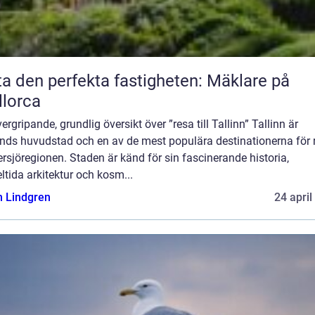
ta den perfekta fastigheten: Mäklare på
lorca
ergripande, grundlig översikt över ”resa till Tallinn” Tallinn är
ands huvudstad och en av de mest populära destinationerna för 
ersjöregionen. Staden är känd för sin fascinerande historia,
tida arkitektur och kosm...
n Lindgren
24 april