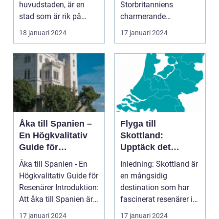
huvudstaden, är en
Storbritanniens
stad som är rik på
charmerande
historia, kultur och
destinationer
18 januari 2024
17 januari 2024
vackra sevärd...
Övergripande
introduktion ...
Åka till Spanien –
Flyga till
En Högkvalitativ
Skottland:
Guide för
Upptäck det
Resenärer
Fascinerande
Åka till Spanien - En
Inledning: Skottland är
Landet
Högkvalitativ Guide för
en mångsidig
Resenärer Introduktion:
destination som har
Att åka till Spanien är
fascinerat resenärer i
en dr...
århundraden. Med
17 januari 2024
17 januari 2024