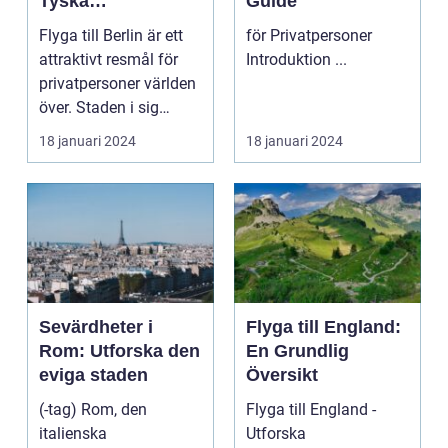
Tyska
Guide
Huvudstaden på
Flyga till Berlin är ett
för Privatpersoner
Nära Håll
attraktivt resmål för
Introduktion ...
privatpersoner världen
över. Staden i sig
bjuder på e...
18 januari 2024
18 januari 2024
Sevärdheter i
Flyga till England:
Rom: Utforska den
En Grundlig
eviga staden
Översikt
(-tag) Rom, den
Flyga till England -
italienska
Utforska