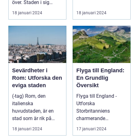
över. Staden i sig
bjuder på e...
18 januari 2024
18 januari 2024
Sevärdheter i
Flyga till England:
Rom: Utforska den
En Grundlig
eviga staden
Översikt
(-tag) Rom, den
Flyga till England -
italienska
Utforska
huvudstaden, är en
Storbritanniens
stad som är rik på
charmerande
historia, kultur och
destinationer
18 januari 2024
17 januari 2024
vackra sevärd...
Övergripande