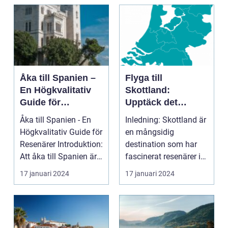
introduktion ...
Åka till Spanien –
Flyga till
En Högkvalitativ
Skottland:
Guide för
Upptäck det
Resenärer
Fascinerande
Åka till Spanien - En
Inledning: Skottland är
Landet
Högkvalitativ Guide för
en mångsidig
Resenärer Introduktion:
destination som har
Att åka till Spanien är
fascinerat resenärer i
en dr...
århundraden. Med
17 januari 2024
17 januari 2024
sin...