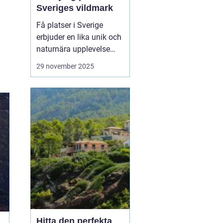
Sveriges vildmark
Få platser i Sverige
erbjuder en lika unik och
naturnära upplevelse
som stugor i Grövelsjön.
29 november 2025
Med sina majestätiska
fjäll och vidsträckta
landskap är Grövelsjön
en attraktion för alla
som sö...
Hitta den perfekta