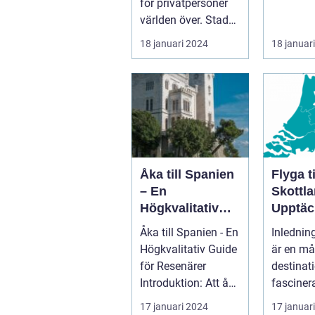
för privatpersoner
världen över. Staden
i sig bjuder på e...
18 januari 2024
18 januar
Åka till Spanien
Flyga ti
– En
Skottla
Högkvalitativ
Upptäc
Guide för
Fascin
Åka till Spanien - En
Inlednin
Resenärer
Landet
Högkvalitativ Guide
är en må
för Resenärer
destinat
Introduktion: Att åka
fasciner
till Spanien är en
i århund
17 januari 2024
17 januar