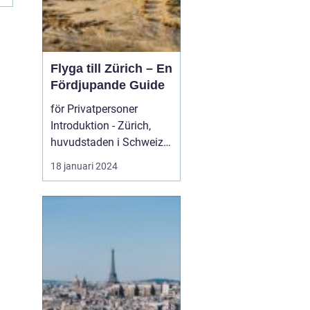
Flyga till Zürich – En
Fördjupande Guide
för Privatpersoner
Introduktion - Zürich,
huvudstaden i Schweiz,
är inte bara känt för s...
18 januari 2024