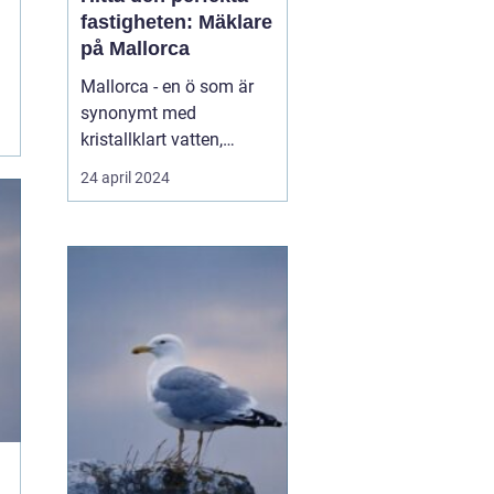
fastigheten: Mäklare
på Mallorca
Mallorca - en ö som är
synonymt med
kristallklart vatten,
varma solstrålar,
24 april 2024
maleriska
bergslandskap och livligt
nattliv. Denna spanska ö
har blivit en älskad plats
för både semesterfirare
och dem som söker en...