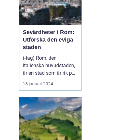
Sevärdheter i Rom:
Utforska den eviga
staden
(-tag) Rom, den
italienska huvudstaden,
är en stad som är rik på
historia, kultur och
18 januari 2024
vackra sevärdheter. Att
besöka Rom är som att
stappla genom tiden och
uppleva livet under det
antika romerska
imperiet. Från kolossala
ruiner till vackra