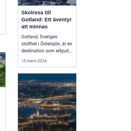
Skolresa till
Gotland: Ett äventyr
att minnas
Gotland, Sveriges
stolthet i Östersjön, är en
destination som erbjuder
något för elever i alla
10 mars 2024
åldrar. Denna ö, rik på
historia, kultur och
naturlig skönhet, är ett
populärt val för skolr...