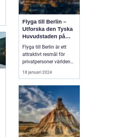
Flyga till Berlin –
Utforska den Tyska
Huvudstaden på
Nära Håll
Flyga till Berlin är ett
attraktivt resmål för
privatpersoner världen
över. Staden i sig bjuder
18 januari 2024
på en rik historia,
spännande kultur och
många sevärdheter. I
denna artikel kommer vi
att ge dig en grundlig
översikt över att resa till
Berlin, presenter...