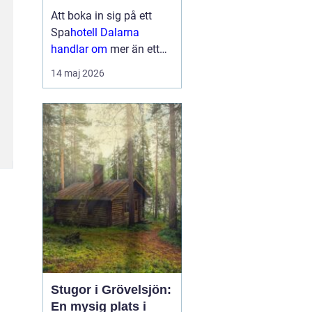
upplevelser
Att boka in sig på ett
Spa
hotell Dalarna
handlar om
mer än ett
varmt bad och en skön
14 maj 2026
säng. Många söker en
plats där vardagen
tystnar, kroppen får
återhämta sig och
sinnena fylls av nya
intryck. I Dalarna möts
gäster...
Stugor i Grövelsjön:
En mysig plats i