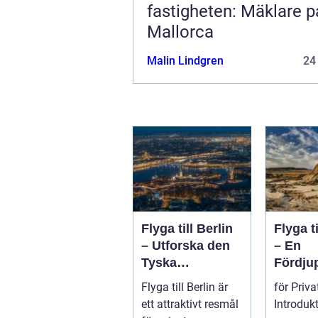
fastigheten: Mäklare p
Mallorca
Malin Lindgren
24
Flyga till Berlin
Flyga t
– Utforska den
– En
Tyska
Fördju
Huvudstaden på
Guide
Flyga till Berlin är
för Priv
Nära Håll
ett attraktivt resmål