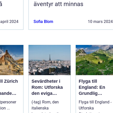
å
äventyr att minnas
 april 2024
Sofia Blom
10 mars 2024
ill Zürich
Sevärdheter i
Flyga till
Rom: Utforska
England: En
pande
den eviga
Grundlig
staden
Översikt
atpersoner
(-tag) Rom, den
Flyga till England -
Introduktion ...
italienska
Utforska