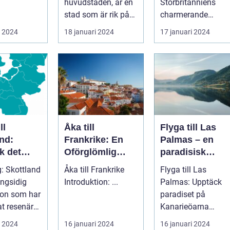
huvudstaden, är en
Storbritanniens
stad som är rik på
charmerande
historia, kultur och
destinationer
i 2024
18 januari 2024
17 januari 2024
vackra sevärd...
Övergripande
introduktion ...
ll
Åka till
Flyga till Las
nd:
Frankrike: En
Palmas – en
k det
Oförglömlig
paradisisk
erande
Resa
destination
g: Skottland
Åka till Frankrike
Flyga till Las
ngsidig
Introduktion: ...
Palmas: Upptäck
ion som har
paradiset på
at resenärer
Kanarieöarna
raden. Med
Introduktion ...
i 2024
16 januari 2024
16 januari 2024